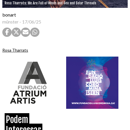
Rosa Tharrats: We Are Full of Winds and Sea and Solar Threads
bonart
münster
-
17/06/25
Rosa Tharrats
Podem