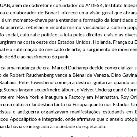
AB, além de codiretor e cofundador do A*DESK, Instituto Indepe
a e colaborador de Bonart, oferece uma visão geral que abran
 é um momento-chave para entender a formação da identidade 
la acarreta: rebelião e inconformismo vinculados à cultura pop
o social, cultural e político; a luta pelos direitos civis e as dive
rgiram na costa oeste dos Estados Unidos, Holanda, França ou 
ual e a sublimação do mercado de arte; o surgimento de movimen
o de 68 e ao nascimento do punk.
ca uma mudança de era. Marcel Duchamp decide comercializar s
 de Robert Rauchenberg vence a Bienal de Veneza, Dino Gavina
 Bauhaus, Pete Townshend começa a destruir guitarras quando o
ng Stones lançam seu primeiro álbum, o Velvet Underground é fo
ente em Nova York e inaugura a Factory em Manhattan, Roy O
a uma cultura clandestina tanto na Europa quanto nos Estados Uni
racistas e antiguerra organizavam manifestações estudantis em 
ou Apocalíptico e Integrado, onde afirmava que o anseio utópic
uarda havia se integrado à sociedade do espetáculo.