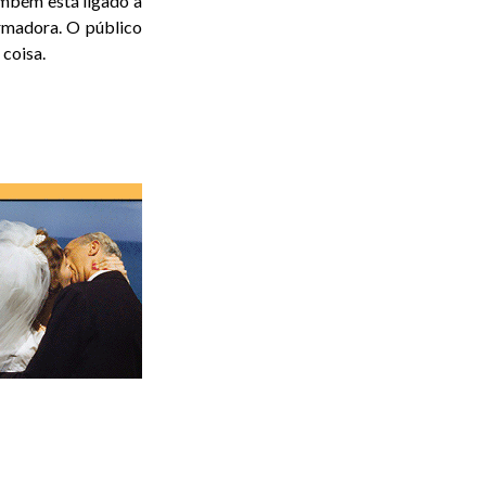
ambém está ligado à
ormadora. O público
coisa.