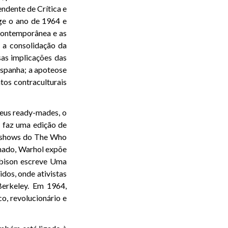
ndente de Crítica e
ge o ano de 1964 e
contemporânea e as
; a consolidação da
rsas implicações das
Espanha; a apoteose
tos contraculturais
eus ready-mades, o
 faz uma edição de
s shows do The Who
rmado, Warhol expõe
rbison escreve Uma
dos, onde ativistas
Berkeley. Em 1964,
o, revolucionário e