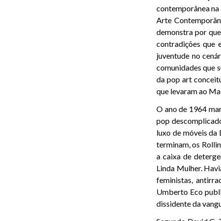
contemporânea na U
Arte Contemporâne
demonstra por que
contradições que e
juventude no cenári
comunidades que su
da pop art conceit
que levaram ao Mai
O ano de 1964 mar
pop descomplicado
luxo de móveis da
terminam, os Rolli
a caixa de deterg
Linda Mulher. Havi
feministas, antir
Umberto Eco public
dissidente da vang