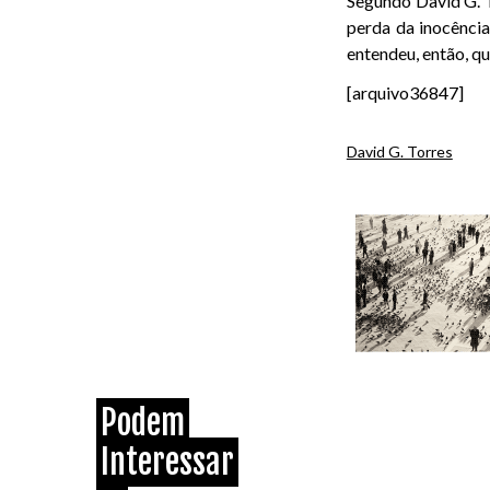
Segundo David G. T
perda da inocência
entendeu, então, q
[arquivo36847]
David G. Torres
Podem
Interessar