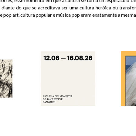
orres, esse momento em que a cultura se torna um espetáculo t
 diante do que se acreditava ser uma cultura heróica ou transf
ue pop art, cultura popular e música pop eram exatamente a mesma 