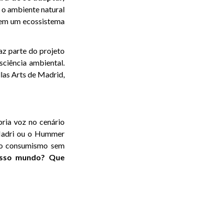
 o ambiente natural
 em um ecossistema
az parte do projeto
sciência ambiental.
llas Arts de Madrid,
pria voz no cenário
 Madri ou o Hummer
 ao consumismo sem
osso mundo? Que