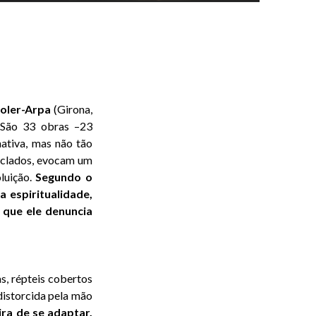
oler-Arpa
(Girona,
 São 33 obras –23
ativa, mas não tão
ciclados, evocam um
luição.
Segundo o
 espiritualidade,
 que ele denuncia
s, répteis cobertos
distorcida pela mão
ra de se adaptar,