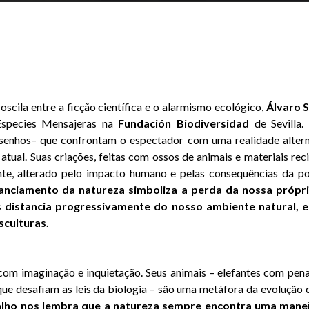
scila entre a ficção científica e o alarmismo ecológico,
Álvaro
S
Especies Mensajeras na
Fundación
Biodiversidad
de Sevilla.
esenhos– que confrontam o espectador com uma realidade altern
atual. Suas criações, feitas com ossos de animais e materiais re
te, alterado pelo impacto humano e pelas consequências da po
stanciamento da natureza simboliza a perda da nossa própria
 distancia progressivamente do nosso ambiente natural, e
sculturas.
com imaginação e inquietação. Seus animais – elefantes com pena
 que desafiam as leis da biologia – são uma metáfora da evolução 
alho nos lembra que a natureza sempre encontra uma manei