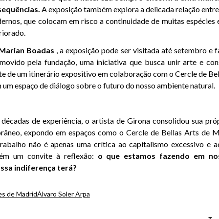
equências.
A exposição também explora a delicada relação entre
dernos, que colocam em risco a continuidade de muitas espécies
riorado.
Marian
Boadas
, a exposição pode ser visitada até setembro e f
omovido pela fundação, uma iniciativa que busca unir arte e con
te de um itinerário expositivo em colaboração com o Cercle de Be
 um espaço de diálogo sobre o futuro do nosso ambiente natural.
écadas de experiência, o artista de Girona consolidou sua pró
orâneo, expondo em espaços como o Cercle de Bellas Arts de
 trabalho não é apenas uma crítica ao capitalismo excessivo e
bém um convite à reflexão:
o que estamos fazendo em n
ssa indiferença terá?
tes de Madrid
Álvaro Soler Arpa