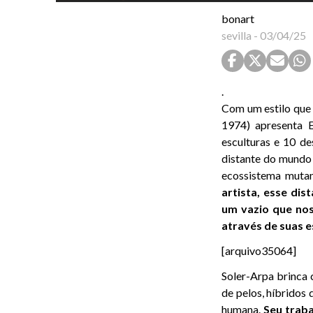
bonart
sevilla
-
03/04/25
.
Com um estilo que o
1974)
apresenta 
esculturas e 10 d
distante do mundo 
ecossistema mutan
artista, esse di
um vazio que nos
através de suas e
[arquivo35064]
Soler-Arpa brinca 
de pelos, híbridos
humana.
Seu trab