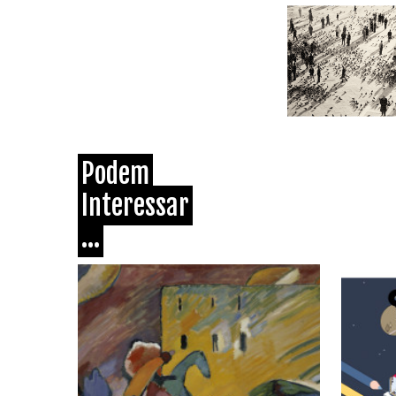
Podem
Interessar
...