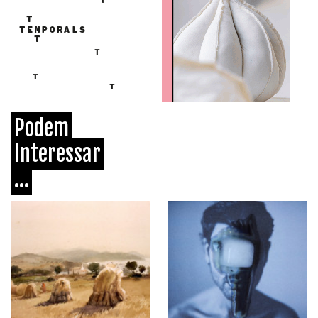
Podem
Interessar
...