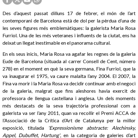
Des d’aquest passat dilluns 17 de febrer, el món de l’art
contemporani de Barcelona està de dol per la pèrdua d’una de
les seves figures més emblemàtiques: la galerista Maria Rosa
Furriol. Una de les més veteranes i influents de la ciutat, ens ha
deixat un llegat inestimable en el panorama cultural.
En els seus inicis, Maria Rosa va agafar les regnes de la galeria
Eude de Barcelona (situada al carrer Consell de Cent, número
278) en el moment en què la seva germana, Fina Furriol, que la
va inaugurar el 1975, va caure malalta l’any 2004. El 2007, la
Fina va morir i la Maria Rosa va decidir continuar amb el negoci
de la galeria, malgrat que fins aleshores havia exercit de
professora de llengua castellana i anglesa. Un dels moments
més destacats de la seva trajectòria professional com a
galerista va ser l’any 2011, quan va recollir el Premi ACCA de
l’Associació de la Crítica d’Art de Catalunya per la millor
exposició, titulada
'Expressionisme abstracte: Alechinsky,
Appel, Dubuffet, Hartung'
, en la categoria de galeries d’art