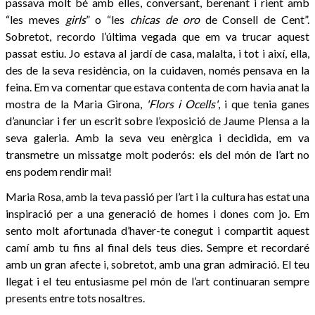
passava molt bé amb elles, conversant, berenant i rient amb
“les meves
girls
” o “les
chicas de oro
de Consell de Cent”.
Sobretot, recordo l’última vegada que em va trucar aquest
passat estiu. Jo estava al jardí de casa, malalta, i tot i així, ella,
des de la seva residència, on la cuidaven, només pensava en la
feina. Em va comentar que estava contenta de com havia anat la
mostra de la Maria Girona,
'Flors i Ocells'
, i que tenia ganes
d’anunciar i fer un escrit sobre l’exposició de Jaume Plensa a la
seva galeria. Amb la seva veu enèrgica i decidida, em va
transmetre un missatge molt poderós: els del món de l’art no
ens podem rendir mai!
Maria Rosa, amb la teva passió per l’art i la cultura has estat una
inspiració per a una generació de homes i dones com jo. Em
sento molt afortunada d’haver-te conegut i compartit aquest
camí amb tu fins al final dels teus dies. Sempre et recordaré
amb un gran afecte i, sobretot, amb una gran admiració. El teu
llegat i el teu entusiasme pel món de l’art continuaran sempre
presents entre tots nosaltres.