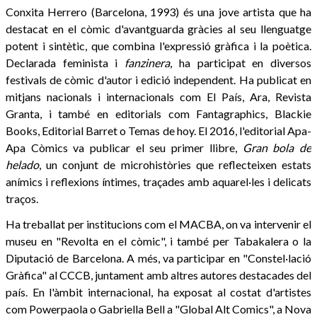
Conxita Herrero
(Barcelona, 1993) és una jove artista que ha
destacat en el còmic d'avantguarda gràcies al seu llenguatge
potent i sintètic, que combina l'expressió gràfica i la poètica.
Declarada feminista i
fanzinera
, ha participat en diversos
festivals de còmic d'autor i edició independent. Ha publicat en
mitjans nacionals i internacionals com El País, Ara, Revista
Granta, i també en editorials com Fantagraphics, Blackie
Books, Editorial Barret o Temas de hoy. El 2016, l'editorial Apa-
Apa Còmics va publicar el seu primer llibre,
Gran bola de
helado
, un conjunt de microhistòries que reflecteixen estats
anímics i reflexions íntimes, traçades amb aquarel·les i delicats
traços.
Ha treballat per institucions com el MACBA, on va intervenir el
museu en "Revolta en el còmic", i també per Tabakalera o la
Diputació de Barcelona. A més, va participar en "Constel·lació
Gràfica" al CCCB, juntament amb altres autores destacades del
país. En l'àmbit internacional, ha exposat al costat d'artistes
com Powerpaola o Gabriella Bell a "Global Alt Comics", a Nova