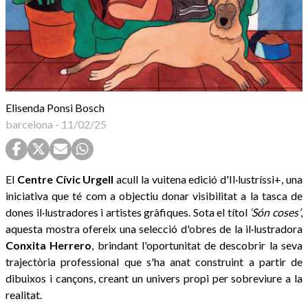
Elisenda Ponsi Bosch
barcelona
-
11/02/25
El
Centre Cívic Urgell
acull la vuitena edició d'Il·lustríssi+, una
iniciativa que té com a objectiu donar visibilitat a la tasca de
dones il·lustradores i artistes gràfiques. Sota el títol
‘Són coses’
,
aquesta mostra ofereix una selecció d'obres de la il·lustradora
Conxita
Herrero
, brindant l'oportunitat de descobrir la seva
trajectòria professional que s'ha anat construint a partir de
dibuixos i cançons, creant un univers propi per sobreviure a la
realitat.