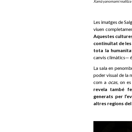
Xamà yanomami realitza un
Les imatges de Sal
viuen completamen
Aquestes cultures
continuïtat de les
tota la humanita
canvis climàtics— és
La sala en penombra
poder visual de la 
com a
ocas
, on e
revela també fe
generats per l’e
altres regions de