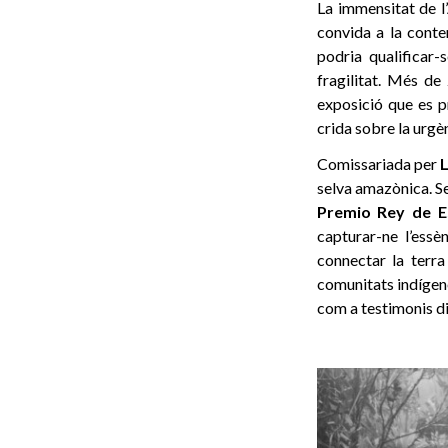
La immensitat de l
convida a la conte
podria qualificar-
fragilitat. Més d
exposició que es 
crida sobre la urgè
Comissariada per
selva amazònica. S
Premio Rey de E
capturar-ne l’essè
connectar la terra
comunitats indígene
com a testimonis di