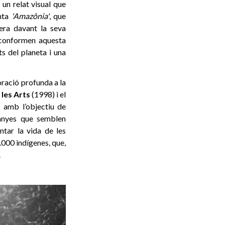
 un relat visual que
nta
'Amazônia'
, que
tera davant la seva
 conformen aquesta
 del planeta i una
oració profunda a la
 les Arts
(1998) i el
i amb l’objectiu de
ntanyes que semblen
ntar la vida de les
.000 indígenes, que,
.