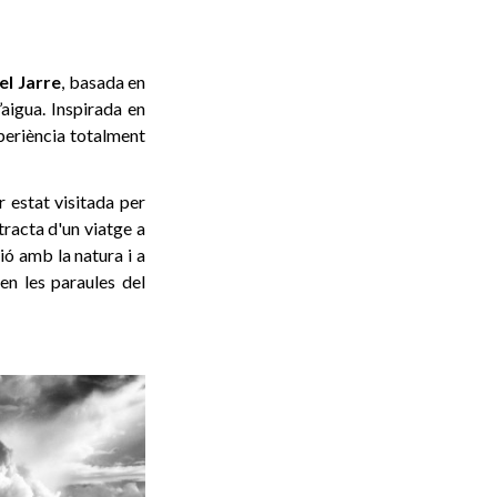
el Jarre
, basada en
l’aigua. Inspirada en
periència totalment
r estat visitada per
tracta d'un viatge a
ió amb la natura i a
en les paraules del