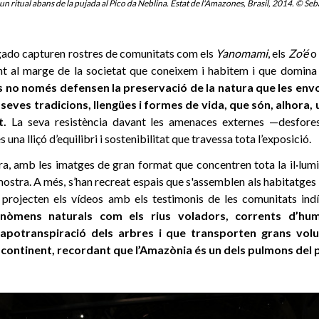
 ritual abans de la pujada al Pico da Neblina. Estat de l'Amazones, Brasil, 2014. © Seb
gado capturen rostres de comunitats com els
Yanomami
, els
Zo’é
o 
t al marge de la societat que coneixem i habitem i que domina 
 no només defensen la preservació de la natura que les envo
 seves tradicions, llengües i formes de vida, que són, alhora,
t.
La seva resistència davant les amenaces externes —desforest
 una lliçó d’equilibri i sostenibilitat que travessa tota l’exposició.
, amb les imatges de gran format que concentren tota la il·lumin
mostra. A més, s’han recreat espais que s'assemblen als habitatge
s projecten els vídeos amb els testimonis de les comunitats ind
nòmens naturals com els rius voladors, corrents d’hum
vapotranspiració dels arbres i que transporten grans vol
l continent, recordant que l’Amazònia és un dels pulmons del 