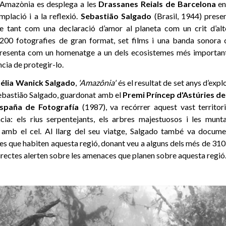
’Amazònia es desplega a les
Drassanes Reials de Barcelona
en
mplació i a la reflexió.
Sebastião Salgado
(Brasil, 1944) prese
se tant com una declaració d’amor al planeta com un crit d’al
e 200 fotografies de gran format, set films i una banda sonora
presenta com un homenatge a un dels ecosistemes més importants
ncia de protegir-lo.
Lélia Wanick Salgado
,
'Amazônia'
és el resultat de set anys d’expl
ebastião Salgado, guardonat amb el
Premi Príncep d'Astúries de
spaña de Fotografía
(1987), va recórrer aquest vast territor
ncia: els rius serpentejants, els arbres majestuosos i les mu
 amb el cel. Al llarg del seu viatge, Salgado també va docume
s que habiten aquesta regió, donant veu a alguns dels més de 310
rectes alerten sobre les amenaces que planen sobre aquesta regió