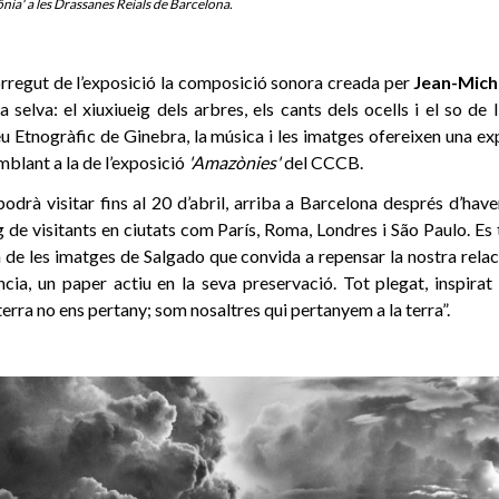
ônia' a les Drassanes Reials de Barcelona.
regut de l’exposició la composició sonora creada per
Jean-Mich
a selva: el xiuxiueig dels arbres, els cants dels ocells i el so de 
u Etnogràfic de Ginebra, la música i les imatges ofereixen una ex
blant a la de l’exposició
'Amazònies'
del CCCB.
odrà visitar fins al 20 d’abril, arriba a Barcelona després d’have
g de visitants en ciutats com París, Roma, Londres i São Paulo. Es 
a de les imatges de Salgado que convida a repensar la nostra relac
cia, un paper actiu en la seva preservació. Tot plegat, inspirat 
terra no ens pertany; som nosaltres qui pertanyem a la terra”.