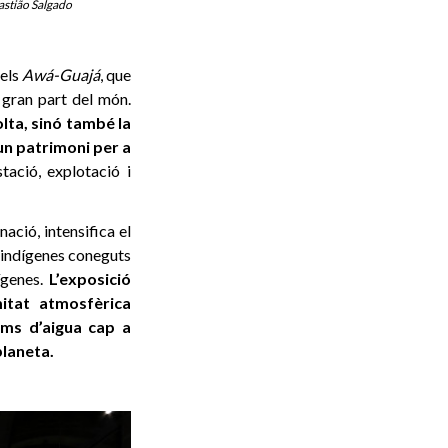
astião Salgado
els
Awá-Guajá
, que
gran part del món.
lta, sinó també la
 un patrimoni per a
ació, explotació i
ació, intensifica el
s indígenes coneguts
ígenes.
L’exposició
itat atmosfèrica
ums d’aigua cap a
planeta.