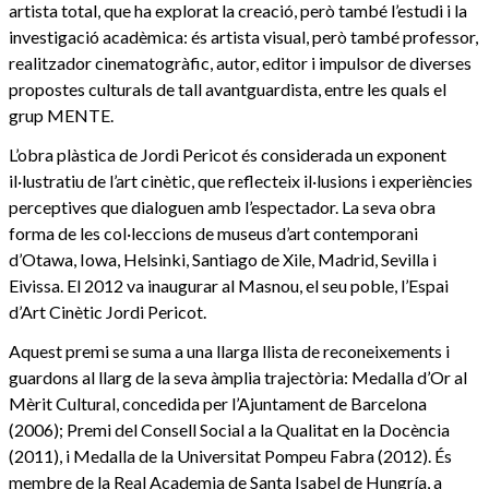
artista total, que ha explorat la creació, però també l’estudi i la
investigació acadèmica: és artista visual, però també professor,
realitzador cinematogràfic, autor, editor i impulsor de diverses
propostes culturals de tall avantguardista, entre les quals el
grup MENTE.
L’obra plàstica de Jordi Pericot és considerada un exponent
il·lustratiu de l’art cinètic, que reflecteix il·lusions i experiències
perceptives que dialoguen amb l’espectador. La seva obra
forma de les col·leccions de museus d’art contemporani
d’Otawa, Iowa, Helsinki, Santiago de Xile, Madrid, Sevilla i
Eivissa. El 2012 va inaugurar al Masnou, el seu poble, l’Espai
d’Art Cinètic Jordi Pericot.
Aquest premi se suma a una llarga llista de reconeixements i
guardons al llarg de la seva àmplia trajectòria: Medalla d’Or al
Mèrit Cultural, concedida per l’Ajuntament de Barcelona
(2006); Premi del Consell Social a la Qualitat en la Docència
(2011), i Medalla de la Universitat Pompeu Fabra (2012). És
membre de la Real Academia de Santa Isabel de Hungría, a