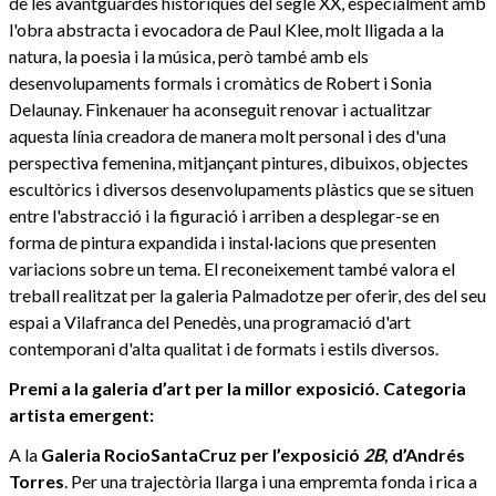
de les avantguardes històriques del segle XX, especialment amb
l'obra abstracta i evocadora de Paul Klee, molt lligada a la
natura, la poesia i la música, però també amb els
desenvolupaments formals i cromàtics de Robert i Sonia
Delaunay. Finkenauer ha aconseguit renovar i actualitzar
aquesta línia creadora de manera molt personal i des d'una
perspectiva femenina, mitjançant pintures, dibuixos, objectes
escultòrics i diversos desenvolupaments plàstics que se situen
entre l'abstracció i la figuració i arriben a desplegar-se en
forma de pintura expandida i instal·lacions que presenten
variacions sobre un tema. El reconeixement també valora el
treball realitzat per la galeria Palmadotze per oferir, des del seu
espai a Vilafranca del Penedès, una programació d'art
contemporani d'alta qualitat i de formats i estils diversos.
Premi a la galeria d’art per la millor exposició. Categoria
artista emergent:
A la
Galeria RocioSantaCruz per l’exposició
2B
, d’Andrés
Torres
. Per una trajectòria llarga i una empremta fonda i rica a