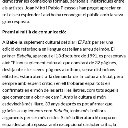
demostrar les connexions formals, personals i històriques entre
els artistes. Joan Miró i Pablo Picasso s’han pogut apreciar en
tot el seu esplendor i així ho ha reconegut el públic amb la seva
gran resposta.
Premi al mitjà de comunicació:
A
Babelia
, suplement cultural del diari
El País
, per ser una
edició de referència en llengua castellana arreu del món. El
primer
Babelia
, aparegut el 13 d’octubre de 1991, es presentava
així: “El nou suplement cultural, que constarà de 32 pàgines,
desitja obrir les seves pàgines a tothom, sense distincions
elitistes. Estarà atent a la demanda de la cultura oficial, però
sempre amb esperit crític, i en ell trobaran espai tots els
confirmats en el món de les arts i les lletres, com tots aquells
que comencen a obrir-se camí”. Amb la cultura el món
esdevindrà més lliure. 33 anys després es pot afirmar que,
gràcies a suplements com
Babelia
, tenim més i millors
arguments per ser més crítics. Si bé la literatura hi ocupa un
espai destacat, repassa, amb excepcional caràcter crític, la