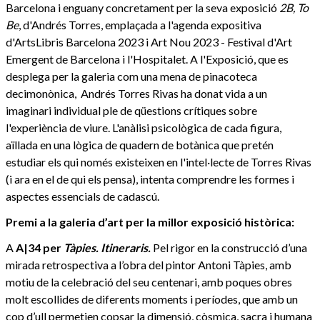
Barcelona i enguany concretament per la seva exposició
2B, To
Be
, d'Andrés Torres, emplaçada a l'agenda expositiva
d'ArtsLibris Barcelona 2023 i Art Nou 2023 - Festival d'Art
Emergent de Barcelona i l'Hospitalet. A l'Exposició, que es
desplega per la galeria com una mena de pinacoteca
decimonònica, Andrés Torres Rivas ha donat vida a un
imaginari individual ple de qüestions crítiques sobre
l'experiència de viure. L'anàlisi psicològica de cada figura,
aïllada en una lògica de quadern de botànica que pretén
estudiar els qui només existeixen en l'intel·lecte de Torres Rivas
(i ara en el de qui els pensa), intenta comprendre les formes i
aspectes essencials de cadascú.
Premi a la galeria d’art per la millor exposició històrica:
A
A|34 per
Tàpies. Itineraris.
Pel rigor en la construcció d’una
mirada retrospectiva a l’obra del pintor Antoni Tàpies, amb
motiu de la celebració del seu centenari, amb poques obres
molt escollides de diferents moments i períodes, que amb un
cop d’ull permetien copsar la dimensió, còsmica, sacra i humana