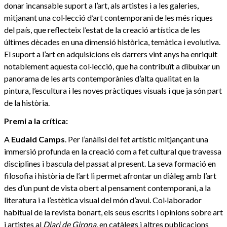
donar incansable suport a l’art, als artistes i a les galeries,
mitjanant una col·lecció d’art contemporani de les més riques
del país, que reflecteix l’estat de la creació artística de les
últimes dècades en una dimensió històrica, temàtica i evolutiva.
El suport a l’art en adquisicions els darrers vint anys ha enriquit
notablement aquesta col·lecció, que ha contribuït a dibuixar un
panorama de les arts contemporànies d’alta qualitat en la
pintura, l’escultura i les noves pràctiques visuals i que ja són part
de la història.
Premi a la crítica:
A
Eudald Camps
. Per l’anàlisi del fet artístic mitjançant una
immersió profunda en la creació com a fet cultural que travessa
disciplines i bascula del passat al present. La seva formació en
filosofia i història de l’art li permet afrontar un diàleg amb l’art
des d’un punt de vista obert al pensament contemporani, a la
literatura i a l’estètica visual del món d’avui. Col·laborador
habitual de la revista bonart, els seus escrits i opinions sobre art
i artistes al
Diari de Girona
, en catàlegs i altres publicacions