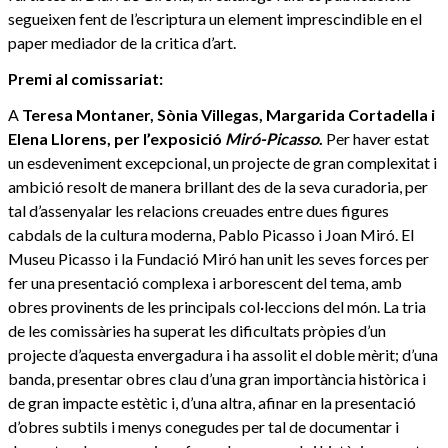
segueixen fent de l’escriptura un element imprescindible en el
paper mediador de la critica d’art.
Premi al comissariat:
A
Teresa Montaner, Sònia Villegas, Margarida Cortadella i
Elena Llorens, per l’exposició
Miró-Picasso
.
Per haver estat
un esdeveniment excepcional, un projecte de gran complexitat i
ambició resolt de manera brillant des de la seva curadoria, per
tal d’assenyalar les relacions creuades entre dues figures
cabdals de la cultura moderna, Pablo Picasso i Joan Miró. El
Museu Picasso i la Fundació Miró han unit les seves forces per
fer una presentació complexa i arborescent del tema, amb
obres provinents de les principals col·leccions del món. La tria
de les comissàries ha superat les dificultats pròpies d’un
projecte d’aquesta envergadura i ha assolit el doble mèrit; d’una
banda, presentar obres clau d’una gran importància històrica i
de gran impacte estètic i, d’una altra, afinar en la presentació
d’obres subtils i menys conegudes per tal de documentar i