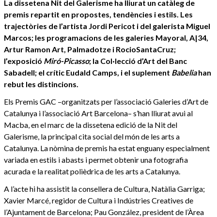
La dissetena Nit del Galerisme ha lliurat un catàleg de
premis repartit en propostes, tendències i estils. Les
trajectòries de l’artista Jordi Pericot i del galerista Miguel
Marcos; les programacions de les galeries Mayoral, A|34,
Artur Ramon Art, Palmadotze i RocioSantaCruz;
l’exposició
Miró-Picasso
; la Col·lecció d’Art del Banc
Sabadell; el crític Eudald Camps, i el suplement
Babelia
han
rebut les distincions.
Els Premis GAC –organitzats per l’associació Galeries d’Art de
Catalunya i l’associació Art Barcelona– s’han lliurat avui al
Macba, en el marc de la dissetena edició de la Nit del
Galerisme, la principal cita social del món de les arts a
Catalunya. La nòmina de premis ha estat enguany especialment
variada en estils i abasts i permet obtenir una fotografia
acurada e la realitat polièdrica de les arts a Catalunya.
A l’acte hi ha assistit la consellera de Cultura, Natàlia Garriga;
Xavier Marcé, regidor de Cultura i Indústries Creatives de
l’Ajuntament de Barcelona; Pau González, president de l’Àrea