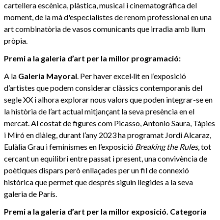
cartellera escènica, plàstica, musical i cinematogràfica del
moment, de la mà d'especialistes de renom professional en una
art combinatòria de vasos comunicants que irradia amb llum
pròpia.
Premi a la galeria d’art per la millor programació:
A la
Galeria Mayoral
. Per haver excel·lit en l’exposició
d’artistes que podem considerar clàssics contemporanis del
segle XX i alhora explorar nous valors que poden integrar-se en
la història de l’art actual mitjançant la seva presència en el
mercat. Al costat de figures com Picasso, Antonio Saura, Tàpies
i Miró en diàleg, durant l’any 2023 ha programat Jordi Alcaraz,
Eulàlia Grau i feminismes en l’exposició
Breaking the Rules
, tot
cercant un equilibri entre passat i present, una convivència de
poètiques dispars però enllaçades per un fil de connexió
històrica que permet que després siguin llegides a la seva
galeria de París.
Premi a la galeria d’art per la millor exposició. Categoria