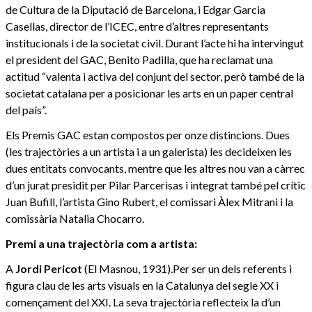
de Cultura de la Diputació de Barcelona, i Edgar Garcia
Casellas, director de l’ICEC, entre d’altres representants
institucionals i de la societat civil. Durant l’acte hi ha intervingut
el president del GAC, Benito Padilla, que ha reclamat una
actitud “valenta i activa del conjunt del sector, però també de la
societat catalana per a posicionar les arts en un paper central
del país”.
Els Premis GAC estan compostos per onze distincions. Dues
(les trajectòries a un artista i a un galerista) les decideixen les
dues entitats convocants, mentre que les altres nou van a càrrec
d’un jurat presidit per Pilar Parcerisas i integrat també pel crític
Juan Bufill, l’artista Gino Rubert, el comissari Àlex Mitrani i la
comissària Natalia Chocarro.
Premi a una trajectòria com a artista:
A
Jordi Pericot
(El Masnou, 1931).Per ser un dels referents i
figura clau de les arts visuals en la Catalunya del segle XX i
començament del XXI. La seva trajectòria reflecteix la d’un