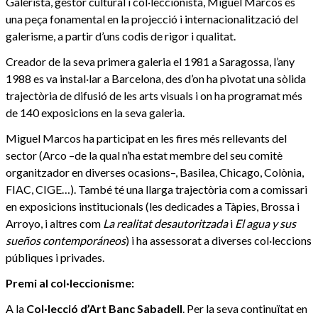
Galerista, gestor cultural i col·leccionista, Miguel Marcos és
una peça fonamental en la projecció i internacionalització del
galerisme, a partir d’uns codis de rigor i qualitat.
Creador de la seva primera galeria el 1981 a Saragossa, l’any
1988 es va instal·lar a Barcelona, des d’on ha pivotat una sòlida
trajectòria de difusió de les arts visuals i on ha programat més
de 140 exposicions en la seva galeria.
Miguel Marcos ha participat en les fires més rellevants del
sector (Arco –de la qual n’ha estat membre del seu comitè
organitzador en diverses ocasions–, Basilea, Chicago, Colònia,
FIAC, CIGE…). També té una llarga trajectòria com a comissari
en exposicions institucionals (les dedicades a Tàpies, Brossa i
Arroyo, i altres com
La realitat desautoritzada
i
El agua y sus
sueños contemporáneos
) i ha assessorat a diverses col·leccions
públiques i privades.
Premi al col·leccionisme:
A la
Col·lecció d’Art Banc Sabadell
. Per la seva continuïtat en