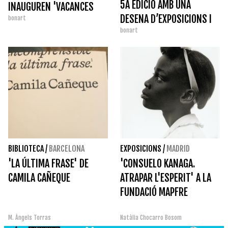
5A EDICIÓ AMB UNA
INAUGUREN 'VACANCES
DESENA D’EXPOSICIONS I
bonart
AMB FRANCO. ELS MEUS
bonart
DIVERSES ACTIVITATS
ESTIUS A L’ESPANYA
PARAL·LELES
FRANQUISTA'
BIBLIOTECA
/
BARCELONA
EXPOSICIONS
/
MADRID
'LA ÚLTIMA FRASE' DE
'CONSUELO KANAGA.
CAMILA CAÑEQUE
ATRAPAR L'ESPERIT' A LA
FUNDACIÓ MAPFRE
M. Àngels Torras
Natàlia Chocarro Bosom