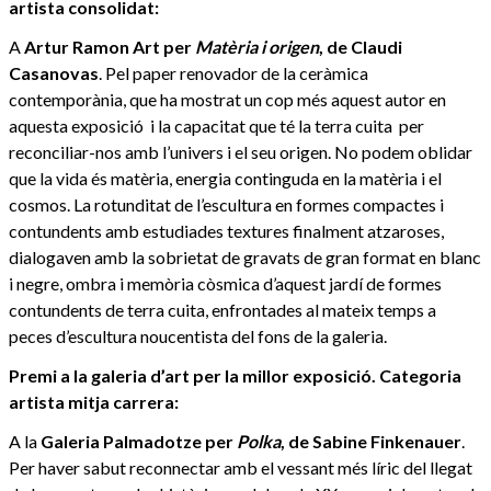
artista consolidat:
A
Artur Ramon Art per
Matèria i origen
, de Claudi
Casanovas
. Pel paper renovador de la ceràmica
contemporània, que ha mostrat un cop més aquest autor en
aquesta exposició i la capacitat que té la terra cuita per
reconciliar-nos amb l’univers i el seu origen. No podem oblidar
que la vida és matèria, energia continguda en la matèria i el
cosmos. La rotunditat de l’escultura en formes compactes i
contundents amb estudiades textures finalment atzaroses,
dialogaven amb la sobrietat de gravats de gran format en blanc
i negre, ombra i memòria còsmica d’aquest jardí de formes
contundents de terra cuita, enfrontades al mateix temps a
peces d’escultura noucentista del fons de la galeria.
Premi a la galeria d’art per la millor exposició. Categoria
artista mitja carrera:
A la
Galeria
Palmadotze per
Polka
, de Sabine Finkenauer
.
Per haver sabut reconnectar amb el vessant més líric del llegat