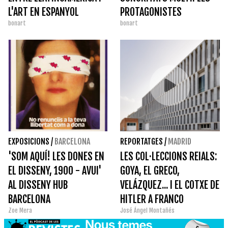
L'ART EN ESPANYOL
PROTAGONISTES
bonart
bonart
D'INCLASSIFICABLES
EXPOSICIONS
/
BARCELONA
REPORTATGES
/
MADRID
'SOM AQUÍ! LES DONES EN
LES COL·LECCIONS REIALS:
EL DISSENY, 1900 - AVUI'
GOYA, EL GRECO,
AL DISSENY HUB
VELÁZQUEZ... I EL COTXE DE
BARCELONA
HITLER A FRANCO
Zoe Mera
José Ángel Montañés