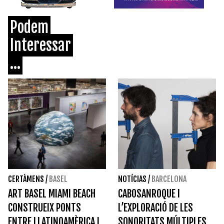
Podem
Interessar
...
CERTÀMENS
/
BASEL
NOTÍCIAS
/
BARCELONA
ART BASEL MIAMI BEACH
CABOSANROQUE I
CONSTRUEIX PONTS
L’EXPLORACIÓ DE LES
ENTRE LLATINOAMÈRICA I
SONORITATS MÚLTIPLES