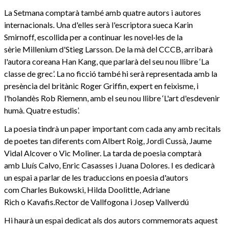
La Setmana comptarà també amb quatre autors i autores
internacionals. Una d'elles serà l'escriptora sueca Karin
Smirnoff, escollida per a continuar les novel·les de la
sèrie Millenium d'Stieg Larsson. De la mà del CCCB, arribarà
l'autora coreana Han Kang, que parlarà del seu nou llibre ‘La
classe de grec’. La no ficció també hi serà representada amb la
presència del britànic Roger Griffin, expert en feixisme, i
l'holandès Rob Riemenn, amb el seu nou llibre ‘L'art d'esdevenir
humà. Quatre estudis’.
La poesia tindrà un paper important com cada any amb recitals
de poetes tan diferents com Albert Roig, Jordi Cussà, Jaume
Vidal Alcover o Vic Moliner. La tarda de poesia comptarà
amb Lluís Calvo, Enric Casasses i Juana Dolores. I es dedicarà
un espai a parlar de les traduccions en poesia d'autors
com Charles Bukowski, Hilda Doolittle, Adriane
Rich o Kavafis.Rector de Vallfogona i Josep Vallverdú
Hi haurà un espai dedicat als dos autors commemorats aquest