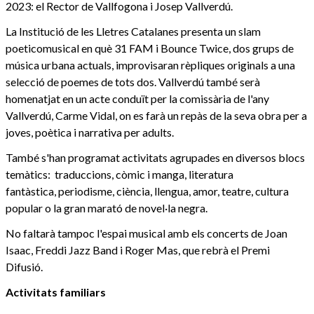
2023: el Rector de Vallfogona i Josep Vallverdú.
La Institució de les Lletres Catalanes presenta un slam
poeticomusical en què 31 FAM i Bounce Twice, dos grups de
música urbana actuals, improvisaran rèpliques originals a una
selecció de poemes de tots dos. Vallverdú també serà
homenatjat en un acte conduït per la comissària de l'any
Vallverdú, Carme Vidal, on es farà un repàs de la seva obra per a
joves, poètica i narrativa per adults.
També s'han programat activitats agrupades en diversos blocs
temàtics: traduccions, còmic i manga, literatura
fantàstica, periodisme, ciència, llengua, amor, teatre, cultura
popular o la gran marató de novel·la negra.
No faltarà tampoc l'espai musical amb els concerts de Joan
Isaac, Freddi Jazz Band i Roger Mas, que rebrà el Premi
Difusió.
Activitats familiars