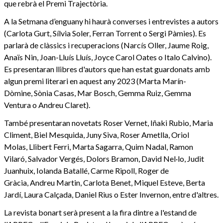
que rebrà el Premi Trajectòria.
A la Setmana d’enguany hi haurà converses i entrevistes a autors
(Carlota Gurt, Sílvia Soler, Ferran Torrent o Sergi Pàmies). Es
parlarà de clàssics i recuperacions (Narcís Oller, Jaume Roig,
Anaïs Nin, Joan-Lluís Lluís, Joyce Carol Oates o Italo Calvino).
Es presentaran llibres d'autors que han estat guardonats amb
algun premi literari en aquest any 2023 (Marta Marín-
Dòmine, Sònia Casas, Mar Bosch, Gemma Ruiz, Gemma
Ventura o Andreu Claret).
També presentaran novetats Roser Vernet, Iñaki Rubio, Maria
Climent, Biel Mesquida, Juny Siva, Roser Ametlla, Oriol
Molas, Llibert Ferri, Marta Sagarra, Quim Nadal, Ramon
Vilaró, Salvador Vergés, Dolors Bramon, David Nel·lo, Judit
Juanhuix, Iolanda Batallé, Carme Ripoll, Roger de
Gràcia, Andreu Martin, Carlota Benet, Miquel Esteve, Berta
Jardí, Laura Calçada, Daniel Rius o Ester Invernon, entre d'altres.
La revista bonart serà present a la fira dintre a l'estand de