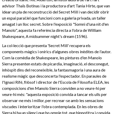
advisor Thaïs Botinas i la productora d'art Tania Hirte, que van
idear un pla de reconstrucció del Secret Mill i van decidir obrir
un espai paral.lel que funcioni com a galeria privada, un taller
amagat i un lloc secret. Sobre l'exposició "Somni d'una nit d'en
Manolo", aquesta fa referència directa a l'obra de William
Shakespeare, A midsummer night's dream (1596).
La col·lecció que presenta 'Secret Mill' recupera els
components màgics i onírics d'algunes obres inèdites de l'autor.
Com la comèdia de Shakespeare, les pintures d'en Manolo
Sierra presenten estats de picardia, imaginació, el desconegut,
inhòspit dins del reconeixible, la fantasmagoria i una aura de
realisme màgic que desconcerta l'espectador. En paraules de
l'Ignasi Rifé, filòsof i director de l'Escola de Filosofia ELEA, les
composicions d'en Manolo Sierra conviden a no veure-hi per
veure-hi més: "aquesta exposició convida a tancar els ulls per
observar-ne més i millor, per recrear-se amb les sensacions
viscudes i interioritzar l'obra contemplada. En les obres de
Sierra hi ha un silenci que ho omple tot, que hipnotitza i convida