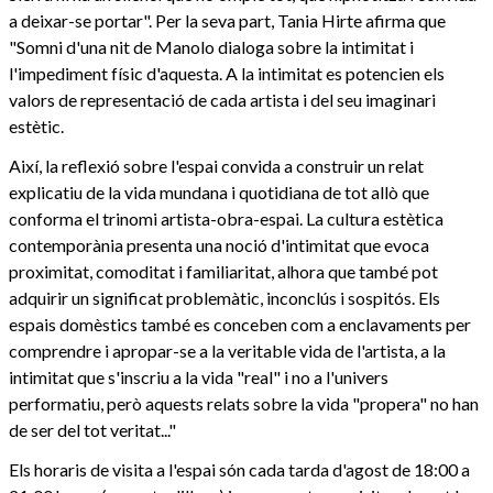
a deixar-se portar". Per la seva part, Tania Hirte afirma que
"Somni d'una nit de Manolo dialoga sobre la intimitat i
l'impediment físic d'aquesta. A la intimitat es potencien els
valors de representació de cada artista i del seu imaginari
estètic.
Així, la reflexió sobre l'espai convida a construir un relat
explicatiu de la vida mundana i quotidiana de tot allò que
conforma el trinomi artista-obra-espai. La cultura estètica
contemporània presenta una noció d'intimitat que evoca
proximitat, comoditat i familiaritat, alhora que també pot
adquirir un significat problemàtic, inconclús i sospitós. Els
espais domèstics també es conceben com a enclavaments per
comprendre i apropar-se a la veritable vida de l'artista, a la
intimitat que s'inscriu a la vida "real" i no a l'univers
performatiu, però aquests relats sobre la vida "propera" no han
de ser del tot veritat..."
Els horaris de visita a l'espai són cada tarda d'agost de 18:00 a