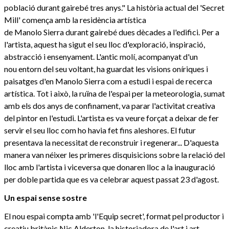
població durant gairebé tres anys." La història actual del 'Secret
Mill' comença amb la residència artística
de Manolo Sierra durant gairebé dues dècades a l'edifici. Per a
l'artista, aquest ha sigut el seu lloc d'exploració, inspiració,
abstracció i ensenyament. L'antic molí, acompanyat d'un
nou entorn del seu voltant, ha guardat les visions oníriques i
paisatges d'en Manolo Sierra com a estudi i espai de recerca
artística. Tot i això, la ruïna de l'espai per la meteorologia, sumat
amb els dos anys de confinament, va parar l'activitat creativa
del pintor en l'estudi. L'artista es va veure forçat a deixar de fer
servir el seu lloc com ho havia fet fins aleshores. El futur
presentava la necessitat de reconstruir i regenerar... D'aquesta
manera van néixer les primeres disquisicions sobre la relació del
lloc amb l'artista i viceversa que donaren lloc a la inauguració
per doble partida que es va celebrar aquest passat 23 d'agost.
Un espai sense sostre
El nou espai compta amb 'l'Equip secret', format pel productor i
creatiu britànic Nic Alderton, la historiadora de l'art i art