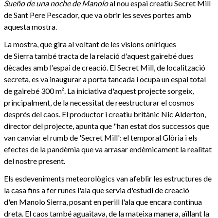
Sueño de una noche de Manolo
al nou espai creatiu Secret Mill
de Sant Pere Pescador, que va obrir les seves portes amb
aquesta mostra.
La mostra, que gira al voltant de les visions oníriques
de Sierra també tracta de la relació d'aquest gairebé dues
dècades amb l'espai de creació. El Secret Mill, de localització
secreta, es va inaugurar a porta tancada i ocupa un espai total
de gairebé 300 m². La iniciativa d'aquest projecte sorgeix,
principalment, de la necessitat de reestructurar el cosmos
després del caos. El productor i creatiu britànic Nic Alderton,
director del projecte, apunta que "han estat dos successos que
van canviar el rumb de 'Secret Mill': el temporal Glòria i els
efectes de la pandèmia que va arrasar endèmicament la realitat
del nostre present.
Els esdeveniments meteorològics van afeblir les estructures de
la casa fins a fer runes l'ala que servia d'estudi de creació
d'en Manolo Sierra, posant en perill l'ala que encara continua
dreta. El caos també aguaitava, de la mateixa manera, aïllant la