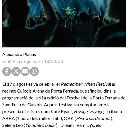
Alexandra Planas
sant feliu de guíxols
-
18/08/23
El 17 d'agost es va celebrar el
Remember When Festiva
l al
recinte Guíxols Arena de Porta Ferrada, que s'inclou dins la
programació de la 61a edició del Festival de la Porta Ferrada de
Sant Feliu de Guíxols. Aquest festival va comptar amb la
presència d'artistes com Kate Ryan (
Voyage, voyage
), Tribut a
ABBA (1 hora dels millors hits), OBK (
Historias de amor
),
Selena Leo (
Yo quiero bailar
) i Dream Team Dj's, els