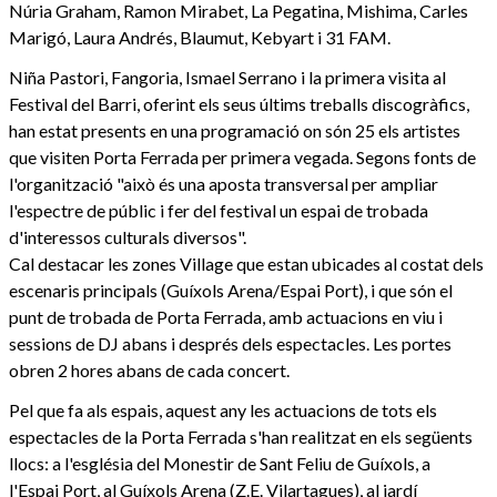
Núria Graham, Ramon Mirabet, La Pegatina, Mishima, Carles
Marigó, Laura Andrés, Blaumut, Kebyart i 31 FAM.
Niña Pastori, Fangoria, Ismael Serrano i la primera visita al
Festival del Barri, oferint els seus últims treballs discogràfics,
han estat presents en una programació on són 25 els artistes
que visiten Porta Ferrada per primera vegada. Segons fonts de
l'organització "això és una aposta transversal per ampliar
l'espectre de públic i fer del festival un espai de trobada
d'interessos culturals diversos".
Cal destacar les zones Village que estan ubicades al costat dels
escenaris principals (Guíxols Arena/Espai Port), i que són el
punt de trobada de Porta Ferrada, amb actuacions en viu i
sessions de DJ abans i després dels espectacles. Les portes
obren 2 hores abans de cada concert.
Pel que fa als espais, aquest any les actuacions de tots els
espectacles de la Porta Ferrada s'han realitzat en els següents
llocs: a l'església del Monestir de Sant Feliu de Guíxols, a
l'Espai Port, al Guíxols Arena (Z.E. Vilartagues), al jardí