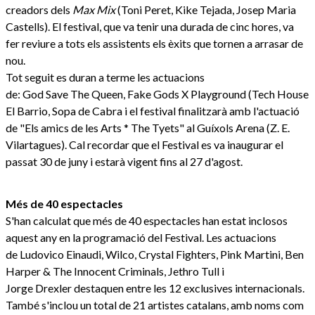
creadors dels
Max Mix
(Toni Peret, Kike Tejada, Josep Maria
Castells). El festival, que va tenir una durada de cinc hores, va
fer reviure a tots els assistents els èxits que tornen a arrasar de
nou.
Tot seguit es duran a terme les actuacions
de: God Save The Queen, Fake Gods X Playground (Tech House Fe
El Barrio, Sopa de Cabra i el festival finalitzarà amb l'actuació
de "Els amics de les Arts * The Tyets" al Guíxols Arena (Z. E.
Vilartagues). Cal recordar que el Festival es va inaugurar el
passat 30 de juny i estarà vigent fins al 27 d'agost.
Més de 40 espectacles
S'han calculat que més de 40 espectacles han estat inclosos
aquest any en la programació del Festival. Les actuacions
de Ludovico Einaudi, Wilco, Crystal Fighters, Pink Martini, Ben
Harper & The Innocent Criminals, Jethro Tull i
Jorge Drexler destaquen entre les 12 exclusives internacionals.
També s'inclou un total de 21 artistes catalans, amb noms com