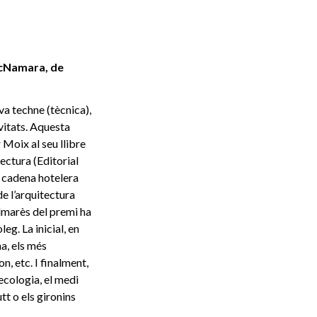
 McNamara, de
ava techne (tècnica),
ivitats. Aquesta
 Moix al seu llibre
ectura (Editorial
a cadena hotelera
de l’arquitectura
almarès del premi ha
g. La inicial, en
a, els més
 etc. I finalment,
ecologia, el medi
t o els gironins