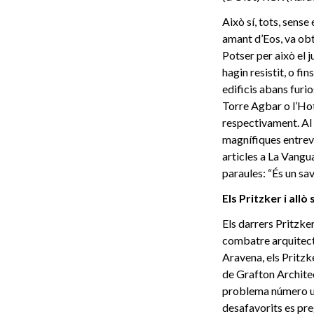
Això sí, tots, sense
amant d’Eos, va obt
Potser per això el 
hagin resistit, o fi
edificis abans furi
Torre Agbar o l’Hot
respectivament. Al 
magnífiques entrevi
articles a La Vangu
paraules: “És un savi
Els Pritzker i allò 
Els darrers Pritzke
combatre arquitectò
Aravena, els Pritzk
de Grafton Architec
problema número u é
desafavorits es preg