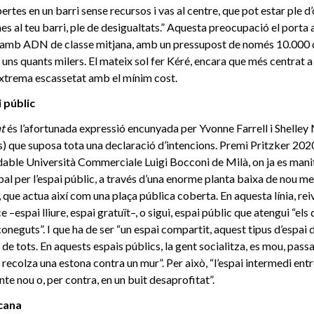
rtes en un barri sense recursos i vas al centre, que pot estar ple d
nes al teu barri, ple de desigualtats.” Aquesta preocupació el porta 
 amb ADN de classe mitjana, amb un pressupost de només 10.000 dòl
 uns quants milers. El mateix sol fer Kéré, encara que més centrat a
extrema escassetat amb el mínim cost.
i públic
nt
és l’afortunada expressió encunyada per Yvonne Farrell i Shell
) que suposa tota una declaració d’intencions. Premi Pritzker 2020,
dable Università Commerciale Luigi Bocconi de Milà, on ja es mani
al per l’espai públic, a través d’una enorme planta baixa de nou me
, que actua així com una plaça pública coberta. En aquesta línia, rei
espai lliure, espai gratuït–, o sigui, espai públic que atengui “els 
neguts”. I que ha de ser “un espai compartit, aquest tipus d’espai d
 de tots. En aquests espais públics, la gent socialitza, es mou, passa
recolza una estona contra un mur”. Per això, “l’espai intermedi entr
nte nou o, per contra, en un buit desaprofitat”.
icana