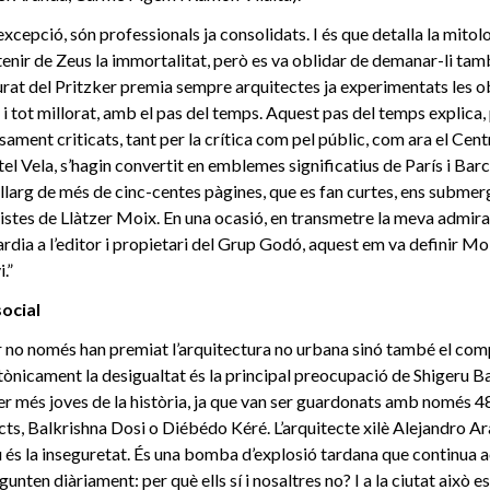
 excepció, són professionals ja consolidats. I és que detalla la mito
enir de Zeus la immortalitat, però es va oblidar de demanar-li tamb
jurat del Pritzker premia sempre arquitectes ja experimentats les o
ns i tot millorat, amb el pas del temps. Aquest pas del temps explica
osament criticats, tant per la crítica com pel públic, com ara el Cen
el Vela, s’hagin convertit en emblemes significatius de París i Barc
llarg de més de cinc-centes pàgines, que es fan curtes, ens submer
stes de Llàtzer Moix. En una ocasió, en transmetre la meva admira
ardia a l’editor i propietari del Grup Godó, aquest em va definir M
.”
social
r no només han premiat l’arquitectura no urbana sinó també el comp
nicament la desigualtat és la principal preocupació de Shigeru Ba
er més joves de la història, ja que van ser guardonats amb només 
ts, Balkrishna Dosi o Diébédo Kéré. L’arquitecte xilè Alejandro Ar
s la inseguretat. És una bomba d’explosió tardana que continua ac
unten diàriament: per què ells sí i nosaltres no? I a la ciutat això es