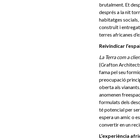
brutalment. Et despe
després a la nit tor
habitatges socials,
construït i entregat
terres africanes d’
Reivindicar l’espa
La Terra com a clie
(Grafton Architects
fama pel seu formi
preocupació princip
oberta als vianants
anomenen freespace –
formulats dels desco
té potencial per ser
espera un amic o es 
convertir en un reci
L’experiència afr