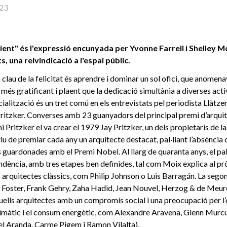
23
lient" és l'expressió encunyada per Yvonne Farrell i Shelley
, una reivindicació a l'espai públic.
a clau de la felicitat és aprendre i dominar un sol ofici, que anomen
 més gratificant i plaent que la dedicació simultània a diverses act
ialització és un tret comú en els entrevistats pel periodista Llàtzer
ritzker. Converses amb 23 guanyadors del principal premi d’arquit
 Pritzker el va crear el 1979 Jay Pritzker, un dels propietaris de l
iu de premiar cada any un arquitecte destacat, pal·liant l’absència 
es guardonades amb el Premi Nobel. Al llarg de quaranta anys, el p
ndència, amb tres etapes ben definides, tal com Moix explica al pròle
 arquitectes clàssics, com Philip Johnson o Luis Barragán. La segon
Foster, Frank Gehry, Zaha Hadid, Jean Nouvel, Herzog & de Meuron,
quells arquitectes amb un compromís social i una preocupació per l’
limàtic i el consum energètic, com Alexandre Aravena, Glenn Murcut
el Aranda, Carme Pigem i Ramon Vilalta).