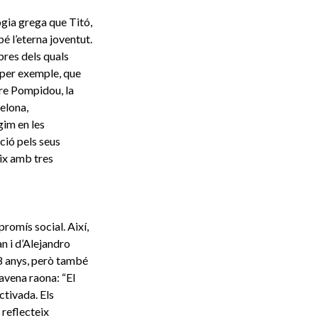
logia grega que Titó,
é l’eterna joventut.
bres dels quals
, per exemple, que
tre Pompidou, la
elona,
gim en les
ció pels seus
oix amb tres
romís social. Així,
n i d’Alejandro
48 anys, però també
avena raona: “El
tivada. Els
 reflecteix