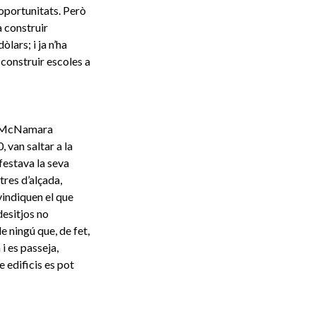
’oportunitats. Però
a construir
ars; i ja n’ha
 construir escoles a
ey McNamara
 van saltar a la
festava la seva
tres d’alçada,
vindiquen el que
desitjos no
e ningú que, de fet,
 i es passeja,
e edificis es pot