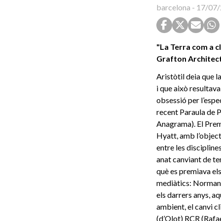
barcelona
-
17/07/
"La Terra com a c
Grafton Architects
Aristòtil deia que l
i que això resultava
obsessió per l’espec
recent Paraula de P
Anagrama). El Premi
Hyatt, amb l’object
entre les disciplin
anat canviant de te
què es premiava els
mediàtics: Norman 
els darrers anys, a
ambient, el canvi c
(d’Olot) RCR (Rafa