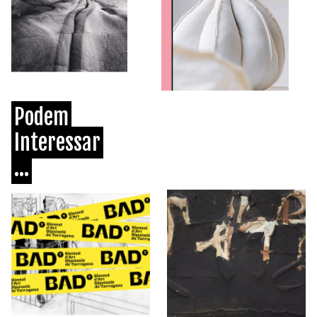
Podem
Interessar
...