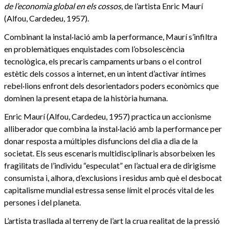
de l’economia global en els cossos
, de l’artista Enric Maurí
(Alfou, Cardedeu, 1957).
Combinant la instal·lació amb la performance, Maurí s’infiltra
en problemàtiques enquistades com l’obsolescència
tecnològica, els precaris campaments urbans o el control
estètic dels cossos a internet, en un intent d’activar íntimes
rebel·lions enfront dels desorientadors poders econòmics que
dominen la present etapa de la història humana.
Enric Maurí (Alfou, Cardedeu, 1957) practica un accionisme
alliberador que combina la instal·lació amb la performance per
donar resposta a múltiples disfuncions del dia a dia de la
societat. Els seus escenaris multidisciplinaris absorbeixen les
fragilitats de l’individu “especulat” en l’actual era de dirigisme
consumista i, alhora, d’exclusions i residus amb què el desbocat
capitalisme mundial estressa sense límit el procés vital de les
persones i del planeta.
L’artista trasllada al terreny de l’art la crua realitat de la pressió