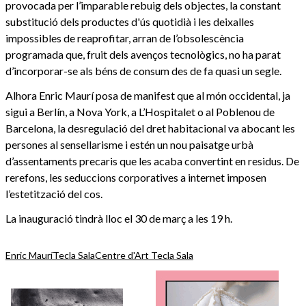
provocada per l’imparable rebuig dels objectes, la constant
substitució dels productes d'ús quotidià i les deixalles
impossibles de reaprofitar, arran de l’obsolescència
programada que, fruit dels avenços tecnològics, no ha parat
d’incorporar-se als béns de consum des de fa quasi un segle.
Alhora Enric Maurí posa de manifest que al món occidental, ja
sigui a Berlín, a Nova York, a L’Hospitalet o al Poblenou de
Barcelona, la desregulació del dret habitacional va abocant les
persones al sensellarisme i estén un nou paisatge urbà
d’assentaments precaris que les acaba convertint en residus. De
rerefons, les seduccions corporatives a internet imposen
l’estetització del cos.
La inauguració tindrà lloc el 30 de març a les 19 h.
Enric Maurí
Tecla Sala
Centre d'Art Tecla Sala