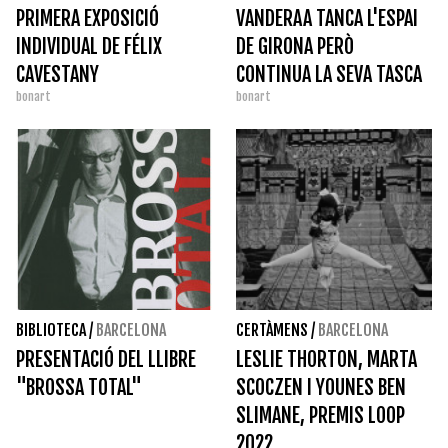
PRIMERA EXPOSICIÓ
VANDERAA TANCA L'ESPAI
INDIVIDUAL DE FÉLIX
DE GIRONA PERÒ
CAVESTANY
CONTINUA LA SEVA TASCA
bonart
bonart
DE RECERCA,
COMPRAVENDA I GESTIÓ
BIBLIOTECA
/
BARCELONA
CERTÀMENS
/
BARCELONA
PRESENTACIÓ DEL LLIBRE
LESLIE THORTON, MARTA
"BROSSA TOTAL"
SCOCZEN I YOUNES BEN
SLIMANE, PREMIS LOOP
2022