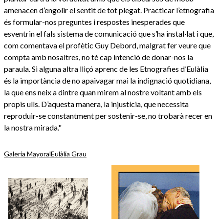
amenacen d’engolir el sentit de tot plegat. Practicar l’etnografia
és formular-nos preguntes i respostes inesperades que
esventrin el fals sistema de comunicació que s’ha instal·lat i que,
com comentava el profètic Guy Debord, malgrat fer veure que
compta amb nosaltres, no té cap intenció de donar-nos la
paraula. Si alguna altra lliçó aprenc de les Etnografies d’Eulàlia
és la importància de no apaivagar mai la indignació quotidiana,
la que ens neix a dintre quan mirem al nostre voltant amb els
propis ulls. D’aquesta manera, la injustícia, que necessita
reproduir-se constantment per sostenir-se, no trobarà recer en
la nostra mirada."
Galeria Mayoral
Eulàlia Grau