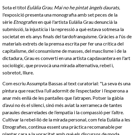
Sota el títol
Eulàlia Grau. Mai no he pintat àngels daurats,
l'exposició presenta una monografia amb set peces de la
sèrie
Etnografies
en què l'artista Eulàlia Grau denuncià la
submissió, la injustícia i la repressió a què estava sotmesa la
societat en els anys finals del tardofranquisme. Gràcies a l'ús de
materials extrets de la premsa escrita per fer una crítica del
capitalisme, del consumisme de masses, del masclisme i de la
dictadura, Grau es convertí en una artista capdavantera en l'art
sociològic, que provocà una mirada alternativa, rebel i,
sobretot, lliure.
Com escriu Assumpta Bassas al text curatorial: "La seva és una
pintura que reactiva l’ull adormit de l’espectador i l’esperona a
anar més enllà de les pantalles que l’atrapen. Potser la gàbia
d’avui no és el silenci, sinó més aviat la xerrameca de tantes
paraules desarrelades de l’empatia i la compassió per l’altre.
Cultivar la rebel·lió de la mirada personal, com feia Eulàlia a les
Etnografies, continua essent una pràctica recomanable per
plantar cara a la voracitat amb què els discursos de moda