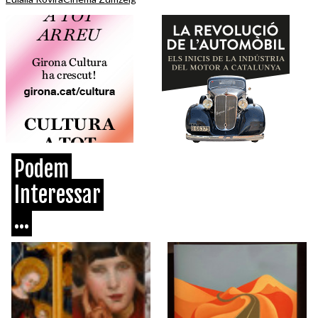
Podem
Interessar
...