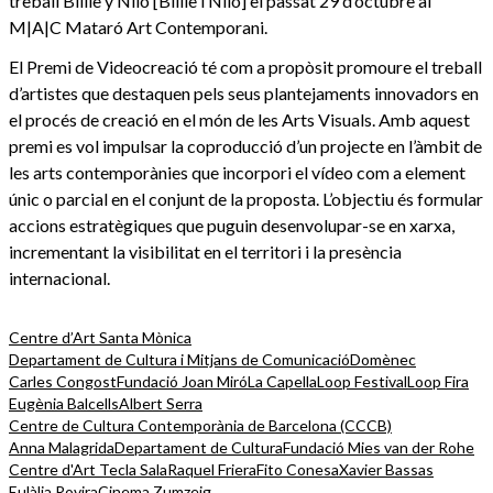
treball Billie y Nilo [Billie i Nilo] el passat 29 d’octubre al
M|A|C Mataró Art Contemporani.
El Premi de Videocreació té com a propòsit promoure el treball
d’artistes que destaquen pels seus plantejaments innovadors en
el procés de creació en el món de les Arts Visuals. Amb aquest
premi es vol impulsar la coproducció d’un projecte en l’àmbit de
les arts contemporànies que incorpori el vídeo com a element
únic o parcial en el conjunt de la proposta. L’objectiu és formular
accions estratègiques que puguin desenvolupar-se en xarxa,
incrementant la visibilitat en el territori i la presència
internacional.
Centre d’Art Santa Mònica
Departament de Cultura i Mitjans de Comunicació
Domènec
Carles Congost
Fundació Joan Miró
La Capella
Loop Festival
Loop Fira
Eugènia Balcells
Albert Serra
Centre de Cultura Contemporània de Barcelona (CCCB)
Anna Malagrida
Departament de Cultura
Fundació Mies van der Rohe
Centre d'Art Tecla Sala
Raquel Friera
Fito Conesa
Xavier Bassas
Eulàlia Rovira
Cinema Zumzeig