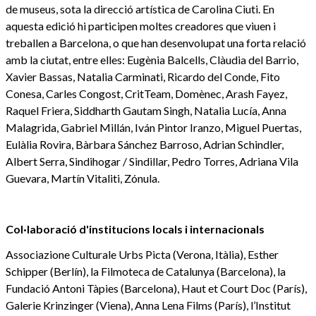
de museus, sota la direcció artística de Carolina Ciuti. En
aquesta edició hi participen moltes creadores que viuen i
treballen a Barcelona, o que han desenvolupat una forta relació
amb la ciutat, entre elles: Eugènia Balcells, Clàudia del Barrio,
Xavier Bassas, Natalia Carminati, Ricardo del Conde, Fito
Conesa, Carles Congost, CritTeam, Domènec, Arash Fayez,
Raquel Friera, Siddharth Gautam Singh, Natalia Lucía, Anna
Malagrida, Gabriel Millán, Iván Pintor Iranzo, Miguel Puertas,
Eulàlia Rovira, Bàrbara Sánchez Barroso, Adrian Schindler,
Albert Serra, Sindihogar / Sindillar, Pedro Torres, Adriana Vila
Guevara, Martín Vitaliti, Zónula.
Col·laboració d'institucions locals i internacionals
Associazione Culturale Urbs Picta (Verona, Itàlia), Esther
Schipper (Berlín), la Filmoteca de Catalunya (Barcelona), la
Fundació Antoni Tàpies (Barcelona), Haut et Court Doc (París),
Galerie Krinzinger (Viena), Anna Lena Films (París), l’Institut