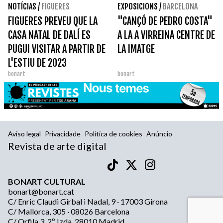
NOTÍCIAS
/
FIGUERES
EXPOSICIONS
/
BARCELONA
FIGUERES PREVEU QUE LA
"CANÇÓ DE PEDRO COSTA"
CASA NATAL DE DALÍ ES
A LA A VIRREINA CENTRE DE
PUGUI VISITAR A PARTIR DE
LA IMATGE
L'ESTIU DE 2023
bonart
bonart
Aviso legal
Privacidade
Política de cookies
Anúncio
Revista de arte digital
BONART CULTURAL
bonart@bonart.cat
C/ Enric Claudi Girbal i Nadal, 9 · 17003 Girona
C/ Mallorca, 305 · 08026 Barcelona
C/ Orfila 3, 2º Izda, 28010 Madrid