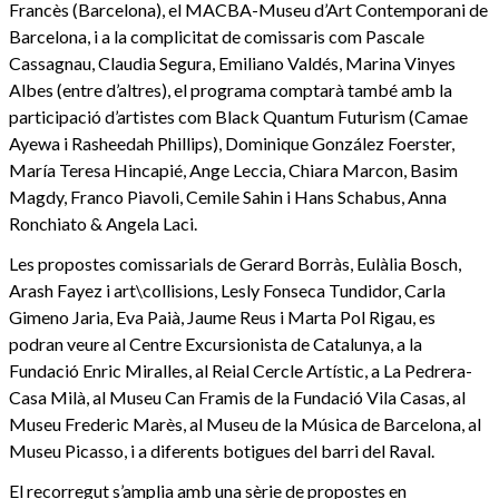
Francès (Barcelona), el MACBA-Museu d’Art Contemporani de
Barcelona, i a la complicitat de comissaris com Pascale
Cassagnau, Claudia Segura, Emiliano Valdés, Marina Vinyes
Albes (entre d’altres), el programa comptarà també amb la
participació d’artistes com Black Quantum Futurism (Camae
Ayewa i Rasheedah Phillips), Dominique González Foerster,
María Teresa Hincapié, Ange Leccia, Chiara Marcon, Basim
Magdy, Franco Piavoli, Cemile Sahin i Hans Schabus, Anna
Ronchiato & Angela Laci.
Les propostes comissarials de Gerard Borràs, Eulàlia Bosch,
Arash Fayez i art\collisions, Lesly Fonseca Tundidor, Carla
Gimeno Jaria, Eva Paià, Jaume Reus i Marta Pol Rigau, es
podran veure al Centre Excursionista de Catalunya, a la
Fundació Enric Miralles, al Reial Cercle Artístic, a La Pedrera-
Casa Milà, al Museu Can Framis de la Fundació Vila Casas, al
Museu Frederic Marès, al Museu de la Música de Barcelona, al
Museu Picasso, i a diferents botigues del barri del Raval.
El recorregut s’amplia amb una sèrie de propostes en