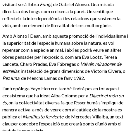
visitant serà l’obra
Fungi,
de Gabriel Alonso. Una mirada
directa a dos fongs com creixen a la paret. Un sentit que
reflecteix la interdependència i les relacions que sostenen la
vida, amb un element de literalitat del cos multiorgànic.
Amb Alonso i Dean, amb aquesta promoció de l’individualisme i
la superioritat de l’espècie humana sobre la natura, es vol
repensar com a espècie animal, i així es podrà veure en altres
obres pensades per l’exposició, com ara Eva Lootz, Teresa
Lanceta, Charo Pradas, Eva Fábregas o
Vaivén miradores de
estrellas
, instal·lació de grans dimensions de Victoria Civera, o
Pez luna
, de Menchu Lamas de l’any 1982.
L’antropòloga Yayo Herrero també tindrà pes en tot aquest
ecosistema que ha ideat Alba Colomo per a
Digerir el món on
és
, on la col·lectivitat diversa fa que l’ésser humà s’impliqui de
manera activa, a més de veure com al catàleg de la mostra es
publica el
Manifiesto ferviente
, de Mercedes Villalba, un text
clau per concebre l’exposició que crearà ponts d’unió amb el
text de la comissària.