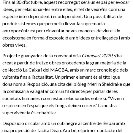
Fins al 30 d’octubre, aquest recorregut serà un espai per evocar
idees, per relacionar-les entre elles, el fet de veure’ns com una
espècie interdependent i ecodependent. Una possibilitat de
produir sistemes que permetin llevar la supremacia
antropocèntrica per reinventar noves maneres de viure. Un
ecosistema en forma d’exposició amb idees entrellaçades i amb
obres vives.
Projecte guanyador de la convocatòria
Comisart 2020
, s’ha
creat a partir de tretze obres procedents la gran majoria de la
col·lecció La Caixa i del MACBA, amb un marc cronològic dels
vuitanta fins a l’actualitat. Un primer element és el títol que
dona nom a l’exposició, una cita del biòleg Merlin Sheldrake que
la comissària va agafar com un fil directe per parlar de les
societats humanes i com estan relacionades entre si: “Vivim i
respirem en l’espai que els fongs deixen enrere.” La nostra
supervivència és cohabitar.
Disposició circular amb un cub negre al centre de l’espai amb
una projecció de Tacita Dean. Ara bé, el primer contacte del