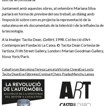
Juntament amb aquestes obres, al setembre Mariana Silva
parlarà en forma de
preview
del seu treball, un diàleg amb
l’exposició sobre com es projecta la representació de la
naturalesa en els documentals de la televisió i de la influència de
la tecnologia.
A la imatge: Tacita Dean,
Gellért
, 1998. Col·lecció d’Art
Contemporani Fundació La Caixa. © Tacita Dean Cortesia de
l’artista, Frith Street Gallery, London i Marian Goodman Gallery,
Nova York/París
CaixaForum Barcelona
Teresa Lanceta
Victoria Civera
Eva Lootz
Tacita Dean
Eva Fàbregas
Comisart
Charo Pradas
Menchu Lamas