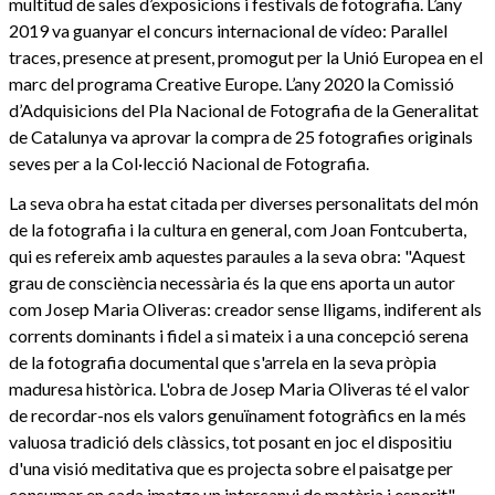
multitud de sales d’exposicions i festivals de fotografia. L’any
2019 va guanyar el concurs internacional de vídeo: Parallel
traces, presence at present, promogut per la Unió Europea en el
marc del programa Creative Europe. L’any 2020 la Comissió
d’Adquisicions del Pla Nacional de Fotografia de la Generalitat
de Catalunya va aprovar la compra de 25 fotografies originals
seves per a la Col·lecció Nacional de Fotografia.
La seva obra ha estat citada per diverses personalitats del món
de la fotografia i la cultura en general, com Joan Fontcuberta,
qui es refereix amb aquestes paraules a la seva obra: "Aquest
grau de consciència necessària és la que ens aporta un autor
com Josep Maria Oliveras: creador sense lligams, indiferent als
corrents dominants i fidel a si mateix i a una concepció serena
de la fotografia documental que s'arrela en la seva pròpia
maduresa històrica. L'obra de Josep Maria Oliveras té el valor
de recordar-nos els valors genuïnament fotogràfics en la més
valuosa tradició dels clàssics, tot posant en joc el dispositiu
d'una visió meditativa que es projecta sobre el paisatge per
consumar en cada imatge un intercanvi de matèria i esperit".