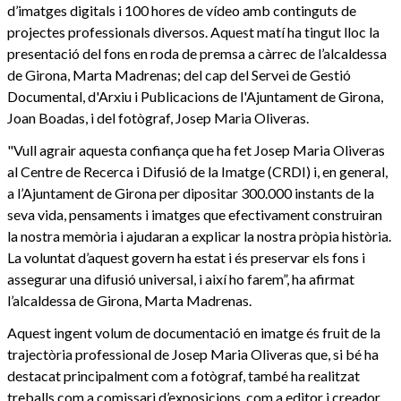
d’imatges digitals i 100 hores de vídeo amb continguts de
projectes professionals diversos. Aquest matí ha tingut lloc la
presentació del fons en roda de premsa a càrrec de l’alcaldessa
de Girona, Marta Madrenas; del cap del Servei de Gestió
Documental, d'Arxiu i Publicacions de l'Ajuntament de Girona,
Joan Boadas, i del fotògraf, Josep Maria Oliveras.
"Vull agrair aquesta confiança que ha fet Josep Maria Oliveras
al Centre de Recerca i Difusió de la Imatge (CRDI) i, en general,
a l’Ajuntament de Girona per dipositar 300.000 instants de la
seva vida, pensaments i imatges que efectivament construiran
la nostra memòria i ajudaran a explicar la nostra pròpia història.
La voluntat d’aquest govern ha estat i és preservar els fons i
assegurar una difusió universal, i així ho farem”, ha afirmat
l’alcaldessa de Girona, Marta Madrenas.
Aquest ingent volum de documentació en imatge és fruit de la
trajectòria professional de Josep Maria Oliveras que, si bé ha
destacat principalment com a fotògraf, també ha realitzat
treballs com a comissari d’exposicions, com a editor i creador