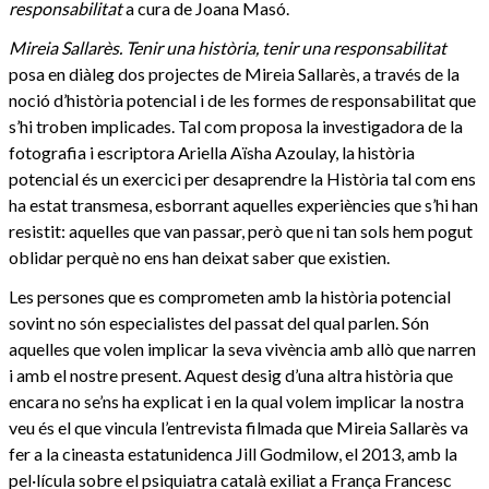
responsabilitat
a cura de Joana Masó.
Mireia Sallarès. Tenir una història, tenir una responsabilitat
posa en diàleg dos projectes de Mireia Sallarès, a través de la
noció d’història potencial i de les formes de responsabilitat que
s’hi troben implicades. Tal com proposa la investigadora de la
fotografia i escriptora Ariella Aïsha Azoulay, la història
potencial és un exercici per desaprendre la Història tal com ens
ha estat transmesa, esborrant aquelles experiències que s’hi han
resistit: aquelles que van passar, però que ni tan sols hem pogut
oblidar perquè no ens han deixat saber que existien.
Les persones que es comprometen amb la història potencial
sovint no són especialistes del passat del qual parlen. Són
aquelles que volen implicar la seva vivència amb allò que narren
i amb el nostre present. Aquest desig d’una altra història que
encara no se’ns ha explicat i en la qual volem implicar la nostra
veu és el que vincula l’entrevista filmada que Mireia Sallarès va
fer a la cineasta estatunidenca Jill Godmilow, el 2013, amb la
pel·lícula sobre el psiquiatra català exiliat a França Francesc