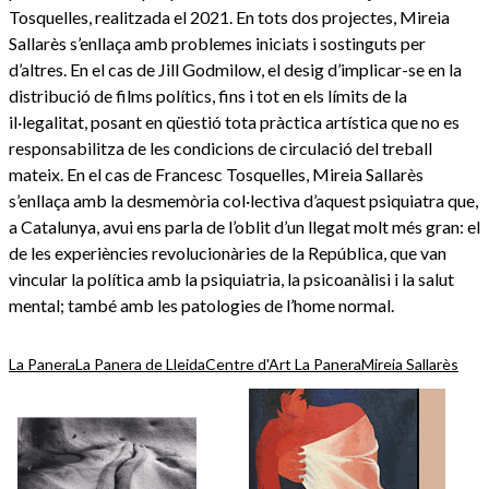
Tosquelles, realitzada el 2021. En tots dos projectes, Mireia
Sallarès s’enllaça amb problemes iniciats i sostinguts per
d’altres. En el cas de Jill Godmilow, el desig d’implicar-se en la
distribució de films polítics, fins i tot en els límits de la
il·legalitat, posant en qüestió tota pràctica artística que no es
responsabilitza de les condicions de circulació del treball
mateix. En el cas de Francesc Tosquelles, Mireia Sallarès
s’enllaça amb la desmemòria col·lectiva d’aquest psiquiatra que,
a Catalunya, avui ens parla de l’oblit d’un llegat molt més gran: el
de les experiències revolucionàries de la República, que van
vincular la política amb la psiquiatria, la psicoanàlisi i la salut
mental; també amb les patologies de l’home normal.
La Panera
La Panera de Lleida
Centre d'Art La Panera
Mireia Sallarès