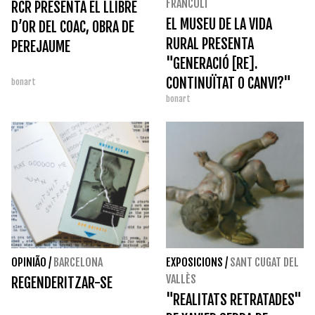
FRANCOLÍ
RCR PRESENTA EL LLIBRE
EL MUSEU DE LA VIDA
D’OR DEL COAC, OBRA DE
RURAL PRESENTA
PEREJAUME
"GENERACIÓ [RE].
CONTINUÏTAT O CANVI?"
bonart
bonart
OPINIÃO
/
BARCELONA
EXPOSICIONS
/
SANT CUGAT DEL
VALLÈS
REGENDERITZAR-SE
"REALITATS RETRATADES"