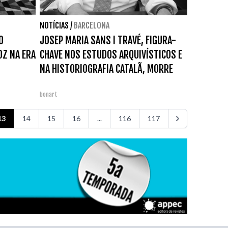
NOTÍCIAS
/
BARCELONA
O
JOSEP MARIA SANS I TRAVÉ, FIGURA-
OZ NA ERA
CHAVE NOS ESTUDOS ARQUIVÍSTICOS E
NA HISTORIOGRAFIA CATALÃ, MORRE
bonart
13
14
15
16
...
116
117