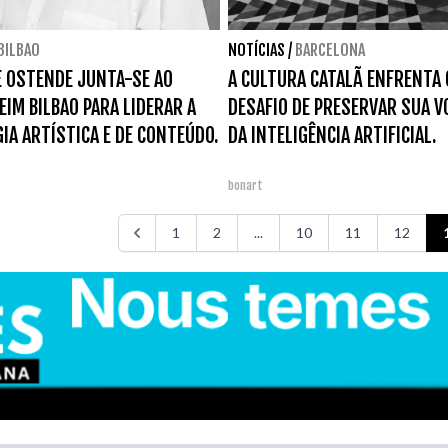
BILBAO
NOTÍCIAS
/
BARCELONA
 OSTENDE JUNTA-SE AO
A CULTURA CATALÃ ENFRENTA 
IM BILBAO PARA LIDERAR A
DESAFIO DE PRESERVAR SUA V
IA ARTÍSTICA E DE CONTEÚDO.
DA INTELIGÊNCIA ARTIFICIAL.
bonart
1
2
...
10
11
12