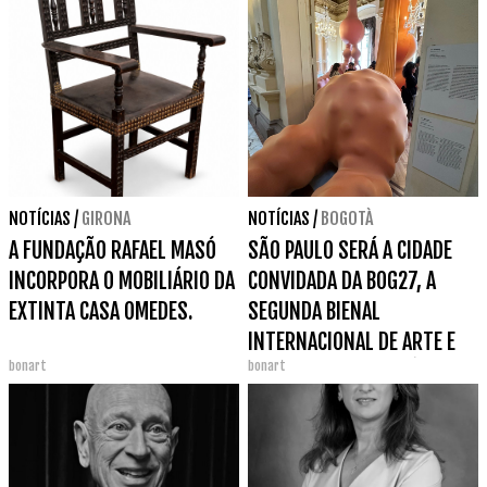
NOTÍCIAS
/
GIRONA
NOTÍCIAS
/
BOGOTÀ
A FUNDAÇÃO RAFAEL MASÓ
SÃO PAULO SERÁ A CIDADE
INCORPORA O MOBILIÁRIO DA
CONVIDADA DA BOG27, A
EXTINTA CASA OMEDES.
SEGUNDA BIENAL
INTERNACIONAL DE ARTE E
bonart
bonart
DA CIDADE DE BOGOTÁ.