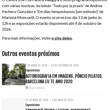
com várias mostras, incluindo 'Todo por la praxis' de Andrea
Pacheco González e 'Em dias tempestuosos [um método]' de
Mariona Moncunill. O evento ocorrerá no dia 13 de junho às
12h e as exposições estarão disponíveis até 4 de outubro de
2026.
Para mais informações, visite
o site deles
.
Outros eventos próximos
1 DE ABRIL DE 2026 – 31 DE OUTUBRO DE 2026
Exposicions
AUTOBIOGRAFIA EM IMAGENS. PÔNCIO PILATOS.
BARCELONA EU TE AMO 2020
Barcelona
21 DE MAIO DE 2026 – 9 DE MAIO DE 2027
Exposicions