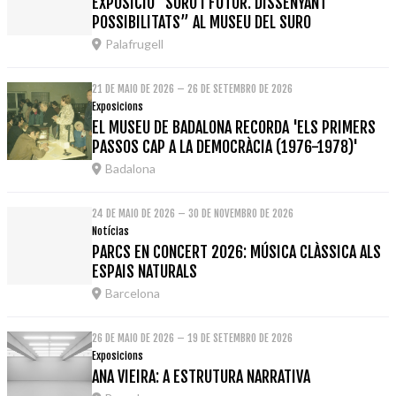
EXPOSICIÓ “SURO I FUTUR. DISSENYANT
POSSIBILITATS” AL MUSEU DEL SURO
Palafrugell
21 DE MAIO DE 2026 – 26 DE SETEMBRO DE 2026
Exposicions
EL MUSEU DE BADALONA RECORDA 'ELS PRIMERS
PASSOS CAP A LA DEMOCRÀCIA (1976-1978)'
Badalona
24 DE MAIO DE 2026 – 30 DE NOVEMBRO DE 2026
Notícias
PARCS EN CONCERT 2026: MÚSICA CLÀSSICA ALS
ESPAIS NATURALS
Barcelona
26 DE MAIO DE 2026 – 19 DE SETEMBRO DE 2026
Exposicions
ANA VIEIRA: A ESTRUTURA NARRATIVA