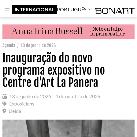
INTERNACIONAL
PORTUGUÊS
Agenda
/
13 de junho de 2026
Inauguração do novo
programa expositivo no
Centre d'Art La Panera
13 de junho de 2026 – 4 de outubro de 2026
Exposicions
Lleida