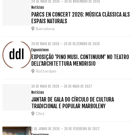
24 DE MAIO DE 2026 – 30 DE NOVEMBRO DE 2026
Notícias
PARCS EN CONCERT 2026: MÚSICA CLÀSSICA ALS
ESPAIS NATURALS
Barcelona
29 DE MAIO DE 2026 – 20 DE DEZEMBRO DE 2026
Exposicions
EXPOSIÇÃO 'PINO MUSI. CONTINUUM' NO TEATRO
DELL'ARCHITETTURA MENDRISIO
Rotterdam
30 DE MAIO DE 2026 – 30 DE MAIO DE 2027
Notícias
JANTAR DE GALA DO CÍRCULO DE CULTURA
TRADICIONAL E POPULAR MARBOLENY
Olot
1 DE JUNHO DE 2026 – 28 DE FEVEREIRO DE 2027
Exposicions