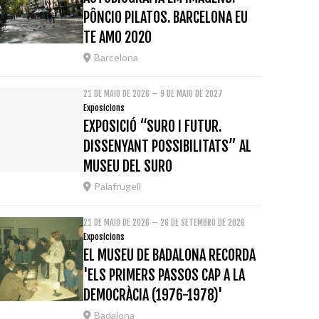
PÔNCIO PILATOS. BARCELONA EU
TE AMO 2020
Barcelona
21 DE MAIO DE 2026 – 9 DE MAIO DE 2027
Exposicions
EXPOSICIÓ “SURO I FUTUR.
DISSENYANT POSSIBILITATS” AL
MUSEU DEL SURO
Palafrugell
21 DE MAIO DE 2026 – 26 DE SETEMBRO DE 2026
Exposicions
EL MUSEU DE BADALONA RECORDA
'ELS PRIMERS PASSOS CAP A LA
DEMOCRÀCIA (1976-1978)'
Badalona