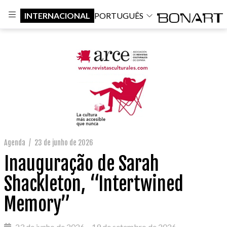
INTERNACIONAL
PORTUGUÊS
Agenda
/
23 de junho de 2026
Inauguração de Sarah
Shackleton, “Intertwined
Memory”
23 de junho de 2026 – 19 de setembro de 2026