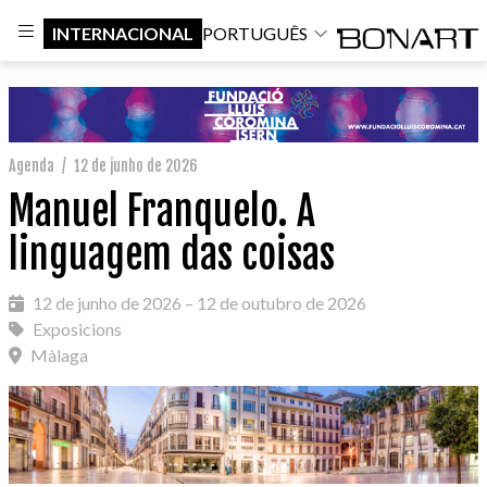
INTERNACIONAL
PORTUGUÊS
Agenda
/
12 de junho de 2026
Manuel Franquelo. A
linguagem das coisas
12 de junho de 2026 – 12 de outubro de 2026
Exposicions
Màlaga