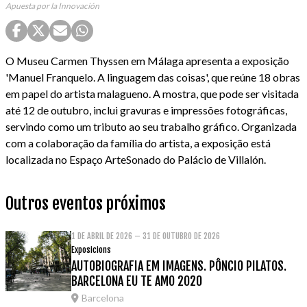
Apuesta por la Innovación
O Museu Carmen Thyssen em Málaga apresenta a exposição
'Manuel Franquelo. A linguagem das coisas', que reúne 18 obras
em papel do artista malagueno. A mostra, que pode ser visitada
até 12 de outubro, inclui gravuras e impressões fotográficas,
servindo como um tributo ao seu trabalho gráfico. Organizada
com a colaboração da família do artista, a exposição está
localizada no Espaço ArteSonado do Palácio de Villalón.
Outros eventos próximos
1 DE ABRIL DE 2026 – 31 DE OUTUBRO DE 2026
Exposicions
AUTOBIOGRAFIA EM IMAGENS. PÔNCIO PILATOS.
BARCELONA EU TE AMO 2020
Barcelona