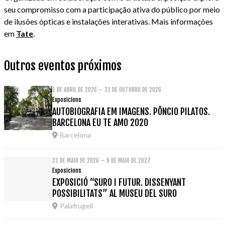
seu compromisso com a participação ativa do público por meio
de ilusões ópticas e instalações interativas. Mais informações
em
Tate
.
Outros eventos próximos
1 DE ABRIL DE 2026 – 31 DE OUTUBRO DE 2026
Exposicions
AUTOBIOGRAFIA EM IMAGENS. PÔNCIO PILATOS.
BARCELONA EU TE AMO 2020
Barcelona
21 DE MAIO DE 2026 – 9 DE MAIO DE 2027
Exposicions
EXPOSICIÓ “SURO I FUTUR. DISSENYANT
POSSIBILITATS” AL MUSEU DEL SURO
Palafrugell