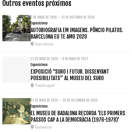
Outros eventos próximos
1 DE ABRIL DE 2026 – 31 DE OUTUBRO DE 2026
Exposicions
AUTOBIOGRAFIA EM IMAGENS. PÔNCIO PILATOS.
BARCELONA EU TE AMO 2020
Barcelona
21 DE MAIO DE 2026 – 9 DE MAIO DE 2027
Exposicions
EXPOSICIÓ “SURO I FUTUR. DISSENYANT
POSSIBILITATS” AL MUSEU DEL SURO
Palafrugell
21 DE MAIO DE 2026 – 26 DE SETEMBRO DE 2026
Exposicions
EL MUSEU DE BADALONA RECORDA 'ELS PRIMERS
PASSOS CAP A LA DEMOCRÀCIA (1976-1978)'
Badalona