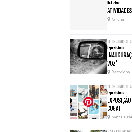
Notícias
ATIVIDADES
Girona
15 DE JUNHO DE 
Exposicions
INAUGURAÇ
VOZ'
Barcelona
15 DE JUNHO DE 
Exposicions
EXPOSIÇÃO
CUGAT
Sant Cugat
1 DE ABRIL DE 20