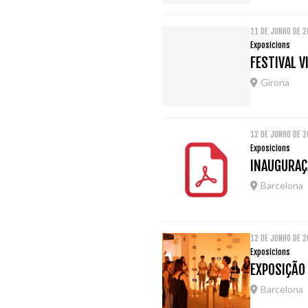
11 DE JUNHO DE 
Exposicions
FESTIVAL V
Girona
12 DE JUNHO DE 
Exposicions
INAUGURAÇÃ
Barcelona
12 DE JUNHO DE 
Exposicions
EXPOSIÇÃO 
Barcelona