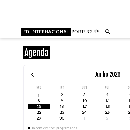
ED. INTERNACIONAL
PORTUGUÊS
Agenda
Junho 2026
Seg
Ter
Qua
Qui
S
1
2
3
4
8
9
10
11
15
16
17
18
22
23
24
25
29
30
1
2
Dia com eventos programados