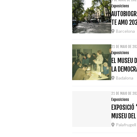
Exposicions
AUTOBIOGRA
TE AMO 20
Barcelona
21 DE MAIO DE 2
Exposicions
EL MUSEU D
LA DEMOCRÀ
Badalona
21 DE MAIO DE 20
Exposicions
EXPOSICIÓ 
MUSEU DEL
Palafrugell