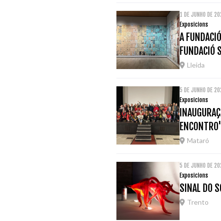
1 DE JUNHO DE 20
Exposicions
A FUNDACIÓ
FUNDACIÓ 
Lleida
5 DE JUNHO DE 2
Exposicions
INAUGURAÇÃ
ENCONTRO
Mataró
5 DE JUNHO DE 2
Exposicions
SINAL DO S
Trento