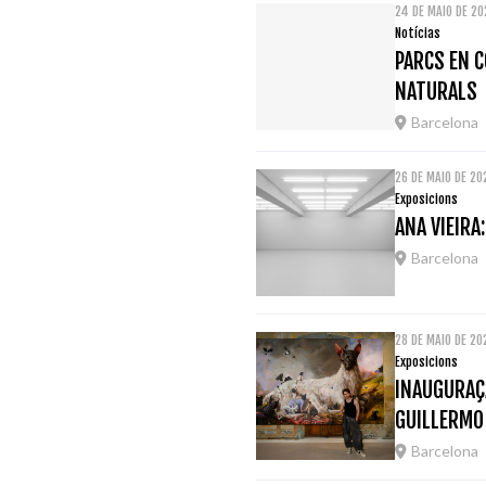
24 DE MAIO DE 2
Notícias
PARCS EN C
NATURALS
Barcelona
26 DE MAIO DE 2
Exposicions
ANA VIEIRA
Barcelona
28 DE MAIO DE 2
Exposicions
INAUGURAÇÃ
GUILLERMO
Barcelona