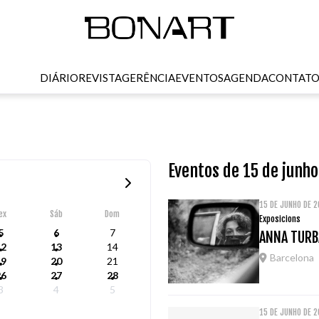
DIÁRIO
REVISTA
GERÊNCIA
EVENTOS
AGENDA
CONTAT
Eventos de 15 de junh
15 DE JUNHO DE 
ex
Sáb
Dom
Exposicions
5
6
7
ANNA TURB
12
13
14
Barcelona
19
20
21
26
27
28
3
4
5
15 DE JUNHO DE 