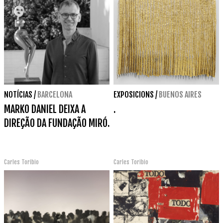
NOTÍCIAS
/
BARCELONA
EXPOSICIONS
/
BUENOS AIRES
MARKO DANIEL DEIXA A
.
DIREÇÃO DA FUNDAÇÃO MIRÓ.
Carles Toribio
Carles Toribio