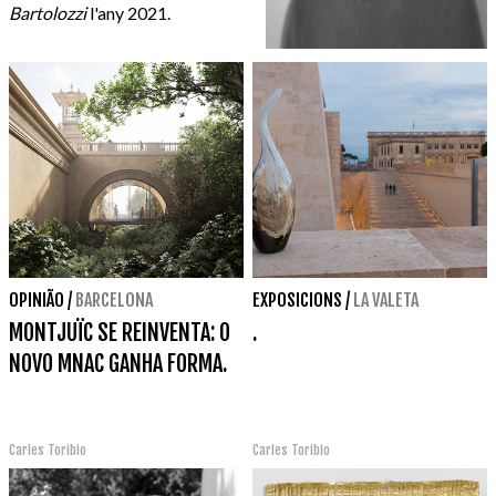
Bartolozzi
l'any 2021.
OPINIÃO
/
BARCELONA
EXPOSICIONS
/
LA VALETA
MONTJUÏC SE REINVENTA: O
.
NOVO MNAC GANHA FORMA.
Carles Toribio
Carles Toribio