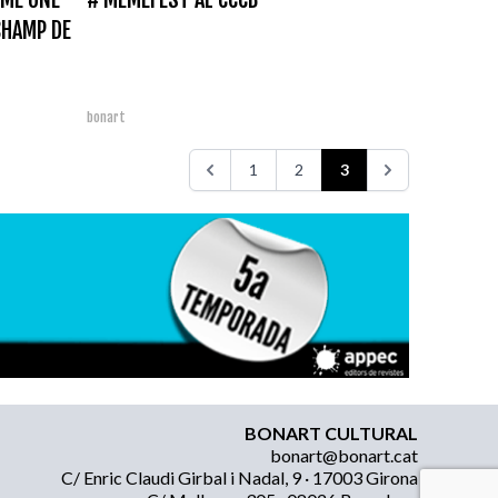
CHAMP DE
bonart
1
2
3
BONART CULTURAL
bonart@bonart.cat
C/ Enric Claudi Girbal i Nadal, 9 · 17003 Girona