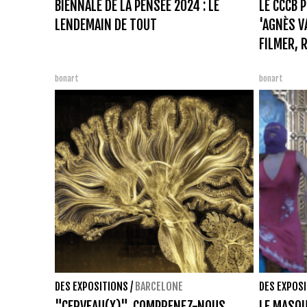
BIENNALE DE LA PENSÉE 2024 : LE
LE CCCB 
LENDEMAIN DE TOUT
'AGNÈS V
FILMER, 
bonart
bonart
DES EXPOSITIONS
/
BARCELONE
DES EXPOS
"CERVEAU(X)", COMPRENEZ-NOUS
LE MASQU