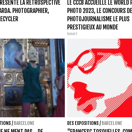
PRÉSENTE LA RÉTROSPECTIVE
LE CCCB ACCUEILLE LE WORLD
ARDA. PHOTOGRAPHIER,
PHOTO 2023, LE CONCOURS D
RECYCLER
PHOTOJOURNALISME LE PLUS
PRESTIGIEUX AU MONDE
bonart
ITIONS
/
BARCELONE
DES EXPOSITIONS
/
BARCELONE
E NE MENT PAS… DE
"FRANCESC TOSQUELLES. CO