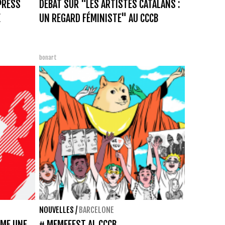
 PRESS
DÉBAT SUR "LES ARTISTES CATALANS :
E
UN REGARD FÉMINISTE" AU CCCB
bonart
NOUVELLES
/
BARCELONE
MME UNE
# MEMEFEST AL CCCB