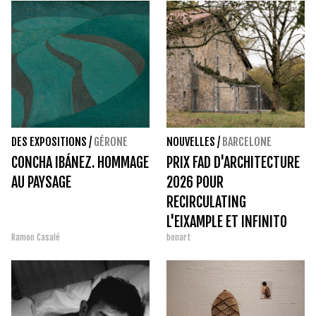
DES EXPOSITIONS
/
GÉRONE
NOUVELLES
/
BARCELONE
CONCHA IBÁNEZ. HOMMAGE
PRIX FAD D'ARCHITECTURE
AU PAYSAGE
2026 POUR
RECIRCULATING
L'EIXAMPLE ET INFINITO
Ramon Casalé
bonart
DELICIAS