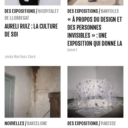
DES EXPOSITIONS
/
HOSPITALET
DES EXPOSITIONS
/
BANYOLES
DE LLOBREGAT
« À PROPOS DU DESIGN ET
AURELI RUIZ : LA CULTURE
DES PERSONNES
DE SOI
INVISIBLES » : UNE
EXPOSITION QUI DONNE LA
bonart
PAROLE À CEUX QUI,
Jesús Martínez Clarà
SOUVENT, N’EN ONT
AUCUNE.
NOUVELLES
/
BARCELONE
DES EXPOSITIONS
/
PARESSE