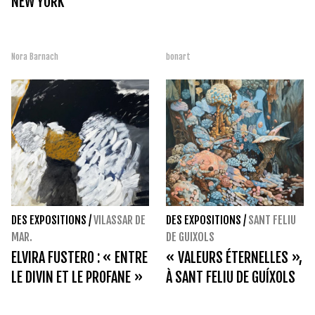
NEW YORK
Nora Barnach
bonart
DES EXPOSITIONS
/
VILASSAR DE
DES EXPOSITIONS
/
SANT FELIU
MAR.
DE GUIXOLS
ELVIRA FUSTERO : « ENTRE
« VALEURS ÉTERNELLES »,
LE DIVIN ET LE PROFANE »
À SANT FELIU DE GUÍXOLS