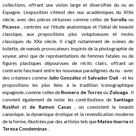
collections, offrant une vision large et diversifiée du nu en
Espagne. L'exposition s'étend des nus académiques du XIXe
siècle, avec des pièces virtuoses comme celles de
Sorolla
ou
Picasso
, centrées sur l'étude anatomique et l'idéal de beauté
classique, aux propositions plus voluptueuses et moins
classiques du XXe siècle. Il s'agit notamment de scènes de
toilette, de nœuds provocateurs inspirés de la photographie de
voyeur, ainsi que de représentations de femmes fatales ou de
figures plastiques dépourvues de récits clairs, offrant un
contraste fascinant entre les nouveaux paradigmes du nu - avec
des créateurs comme
Julio González
et
Salvador Dalí
- et les
propositions les plus liées à la tradition iconographique
espagnole, comme celles de
Romero de Torres
ou
Zuloaga
. Il
convient également de noter les contributions de
Santiago
Rusiñol
et
de Ramon Casas
, où coexistent la beauté
canonique, la dynamique érotique et la revendication moderne
de la forme, illustrées par des artistes tels que
Mateo Inurria
et
Teresa Condeminas
.