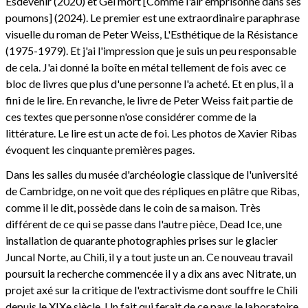
Esdevenir (2020) et Gel mort [Comme l'air emprisonné dans ses
poumons] (2024). Le premier est une extraordinaire paraphrase
visuelle du roman de Peter Weiss, L'Esthétique de la Résistance
(1975-1979). Et j'ai l'impression que je suis un peu responsable
de cela. J'ai donné la boîte en métal tellement de fois avec ce
bloc de livres que plus d'une personne l'a acheté. Et en plus, il a
fini de le lire. En revanche, le livre de Peter Weiss fait partie de
ces textes que personne n'ose considérer comme de la
littérature. Le lire est un acte de foi. Les photos de Xavier Ribas
évoquent les cinquante premières pages.
Dans les salles du musée d'archéologie classique de l'université
de Cambridge, on ne voit que des répliques en plâtre que Ribas,
comme il le dit, possède dans le coin de sa maison. Très
différent de ce qui se passe dans l'autre pièce, Dead Ice, une
installation de quarante photographies prises sur le glacier
Juncal Norte, au Chili, il y a tout juste un an. Ce nouveau travail
poursuit la recherche commencée il y a dix ans avec Nitrate, un
projet axé sur la critique de l'extractivisme dont souffre le Chili
depuis le XIXe siècle. Un fait qui ferait de ce pays le laboratoire