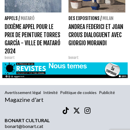
APPELS
/
MATARÓ
DES EXPOSITIONS
/
MILAN
DIXIÈME APPEL POUR LE
ANDREA FEDERICI ET JOAN
PRIX DE PEINTURE TORRES
CROUS DIALOGUENT AVEC
GARCÍA - VILLE DE MATARÓ
GIORGIO MORANDI
2024
bonart
bonart
Avertissement légal
Intimité
Politique de cookies
Publicité
Magazine d'art
BONART CULTURAL
bonart@bonart.cat