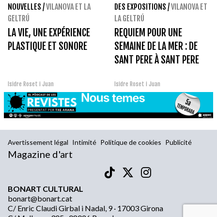
NOUVELLES
/
VILANOVA ET LA
DES EXPOSITIONS
/
VILANOVA ET
GELTRÚ
LA GELTRÚ
LA VIE, UNE EXPÉRIENCE
REQUIEM POUR UNE
PLASTIQUE ET SONORE
SEMAINE DE LA MER : DE
SANT PERE À SANT PERE
Isidre Roset i Juan
Isidre Roset i Juan
Avertissement légal
Intimité
Politique de cookies
Publicité
Magazine d'art
BONART CULTURAL
bonart@bonart.cat
C/ Enric Claudi Girbal i Nadal, 9 · 17003 Girona