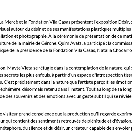
La Mercè et la Fondation Vila Casas présentent l'exposition Désir, 
visuel autour du désir et de ses manifestations plastiques multiples
tallation et photographie. À la cérémonie de présentation de ce mati
ulture de la mairie de Gérone, Quim Ayats, a participé ; la commissa
stique de la présidence de la Fondation Vila Casas, Natàlia Chocarro,
on, Mayte Vieta se réfugie dans la contemplation de la nature, qui s
secrets les plus enfouis, à partir d'un espace d'introspection tis
 C'est précisément dans la nature que l'artiste perçoit les émotions
éphémère, désormais retenu dans l'instant. Tout au long de sa long
e des souvenirs et des émotions avec un geste subtil qui se révèl
e visiteur prend conscience que la production qu'il regarde expri
 qui contient des sentiments retrouvés de plénitude et d'évasion. V
 métaphore, du silence et du désir, un créateur capable de s'envoler 