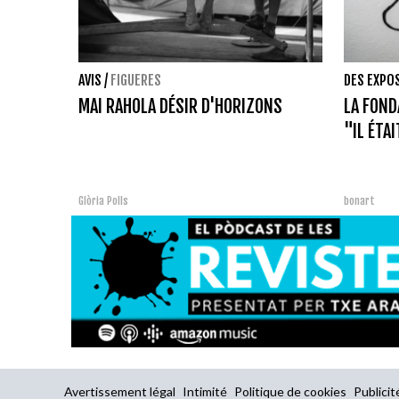
AVIS
/
FIGUERES
DES EXPO
MAI RAHOLA DÉSIR D'HORIZONS
LA FOND
"IL ÉTAI
Glòria Polls
bonart
Avertissement légal
Intimité
Politique de cookies
Publicit