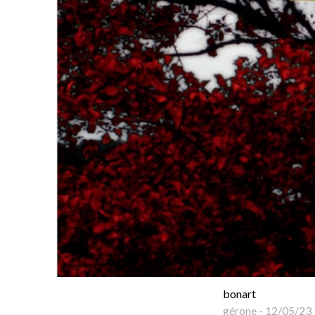
bonart
gérone
-
12/05/23