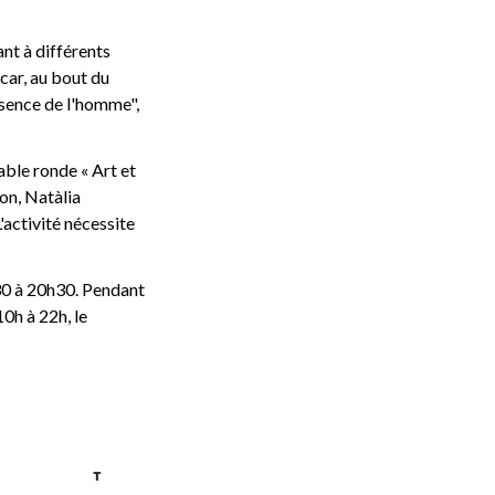
ant à différents
 car, au bout du
ssence de l'homme",
able ronde « Art et
ion, Natàlia
'activité nécessite
h30 à 20h30. Pendant
0h à 22h, le