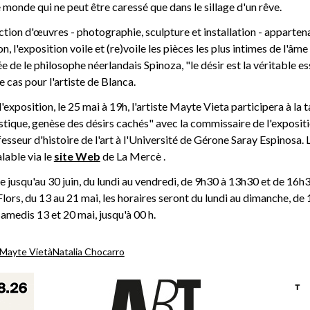
 monde qui ne peut être caressé que dans le sillage d'un rêve.
ection d'œuvres - photographie, sculpture et installation - apparten
 l'exposition voile et (re)voile les pièces les plus intimes de l'âme
e de le philosophe néerlandais Spinoza, "le désir est la véritable e
 cas pour l'artiste de Blanca.
exposition, le 25 mai à 19h, l'artiste Mayte Vieta participera à la t
tistique, genèse des désirs cachés" avec la commissaire de l'exposit
esseur d'histoire de l'art à l'Université de Gérone Saray Espinosa. L
lable via le
site Web
de La Mercè .
ite jusqu'au 30 juin, du lundi au vendredi, de 9h30 à 13h30 et de 16
ors, du 13 au 21 mai, les horaires seront du lundi au dimanche, de 1
samedis 13 et 20 mai, jusqu'à 00 h.
Mayte Vietà
Natalia Chocarro