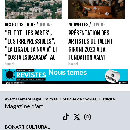
DES EXPOSITIONS
/
GÉRONE
NOUVELLES
/
GÉRONE
"EL TOT I LES PARTS",
PRÉSENTATION DES
"LOS IRREPRESSIBLES",
ARTISTES DE TALENT
"LA LIGA DE LA NOVIA" ET
GIRONÍ 2023 À LA
"COSTA ESBRAVADA" AU
FONDATION VALVI
bonart
bonart
CENTRE CULTUREL MERCÈ
DE GÉRONE
Avertissement légal
Intimité
Politique de cookies
Publicité
Magazine d'art
BONART CULTURAL