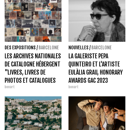
DES EXPOSITIONS
/
BARCELONE
NOUVELLES
/
BARCELONE
LES ARCHIVES NATIONALES
LA GALERISTE PEPA
DE CATALOGNE HÉBERGENT
QUINTEIRO ET L'ARTISTE
"LIVRES, LIVRES DE
EULÀLIA GRAU, HONORARY
PHOTOS ET CATALOGUES
AWARDS GAC 2023
bonart
bonart
DE FRANCESC CATALÀ-
ROCA"