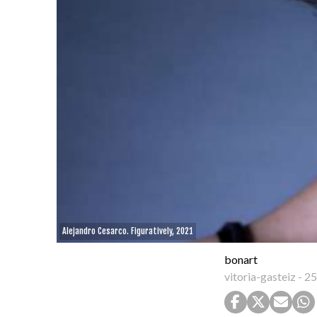
Alejandro Cesarco. Figuratively, 2021
bonart
vitoria-gasteiz
-
25