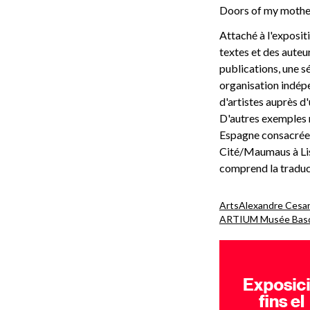
Doors of my mother
Attaché à l'expositi
textes et des auteu
publications, une s
organisation indépe
d'artistes auprès d
D'autres exemples r
Espagne consacrée 
Cité/Maumaus à Lisb
comprend la traduc
Arts
Alexandre Cesa
ARTIUM Musée Basq