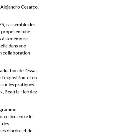
 Alejandro Cesarco.
75) rassemble des
i proposent une
s à la mémoire. ,
elle dans une
n collaboration
aduction de l'essai
l'exposition, et en
 sur les pratiques
ux, Beatriz Herráez
rogramme
 eu lieu entre le
, des
es d'ordre et de