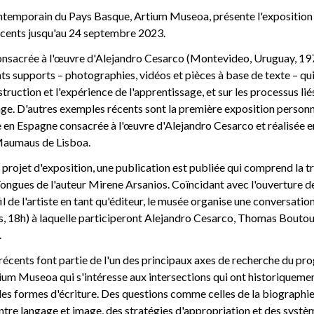
temporain du Pays Basque, Artium Museoa, présente l'exposition
cents jusqu'au 24 septembre 2023.
onsacrée à l'œuvre d'Alejandro Cesarco (Montevideo, Uruguay, 19
ts supports – photographies, vidéos et pièces à base de texte – qu
struction et l'expérience de l'apprentissage, et sur les processus lié
ge. D'autres exemples récents sont la première exposition personn
e en Espagne consacrée à l'œuvre d'Alejandro Cesarco et réalisée e
Maumaus de Lisboa.
 projet d'exposition, une publication est publiée qui comprend la tr
gues de l'auteur Mirene Arsanios. Coïncidant avec l'ouverture de 
l de l'artiste en tant qu'éditeur, le musée organise une conversation
rs, 18h) à laquelle participeront Alejandro Cesarco, Thomas Bouto
.
récents font partie de l'un des principaux axes de recherche du p
ium Museoa qui s'intéresse aux intersections qui ont historiquement
 les formes d'écriture. Des questions comme celles de la biographie
re langage et image, des stratégies d'appropriation et des systèm