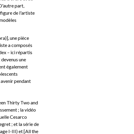
D'autre part,
igure de l'artiste
s modèles
ra)], une pièce
rtiste a composés
ex – ici répartis
nt devenus une
tent également
olescents
 avenir pendant
ween Thirty Two and
issement ; la vidéo
quelle Cesarco
ret ; et la série de
 I-III) et [All the