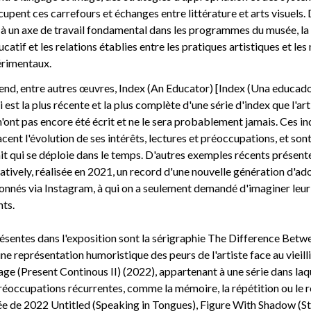
upent ces carrefours et échanges entre littérature et arts visuels. 
 à un axe de travail fondamental dans les programmes du musée, la f
catif et les relations établies entre les pratiques artistiques et le
rimentaux.
nd, entre autres œuvres, Index (An Educator) [Index (Una educado
 est la plus récente et la plus complète d'une série d'index que l'a
n'ont pas encore été écrit et ne le sera probablement jamais. Ces ind
acent l'évolution de ses intérêts, lectures et préoccupations, et so
it qui se déploie dans le temps. D'autres exemples récents présen
atively, réalisée en 2021, un record d'une nouvelle génération d'ad
onnés via Instagram, à qui on a seulement demandé d'imaginer leur
nts.
ésentes dans l'exposition sont la sérigraphie The Difference Bet
ne représentation humoristique des peurs de l'artiste face au vieill
ge (Present Continous II) (2022), appartenant à une série dans la
éoccupations récurrentes, comme la mémoire, la répétition ou le reg
 de 2022 Untitled (Speaking in Tongues), Figure With Shadow (Stage