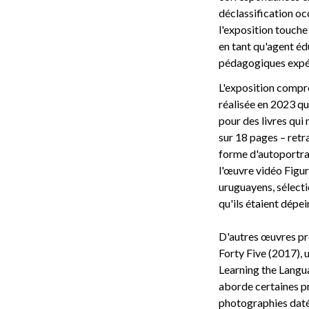
déclassification occ
l'exposition touche
en tant qu'agent édu
pédagogiques expé
L'exposition compre
réalisée en 2023 qui
pour des livres qui 
sur 18 pages – retr
forme d'autoportra
l'œuvre vidéo Figur
uruguayens, sélecti
qu'ils étaient dépei
D'autres œuvres pr
Forty Five (2017), u
Learning the Langua
aborde certaines pr
photographies datée