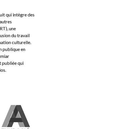
uit qui intègre des
 autres
ART), une
usion du travail
ation culturelle.
n publique en
umiar
t publiée qui
os.