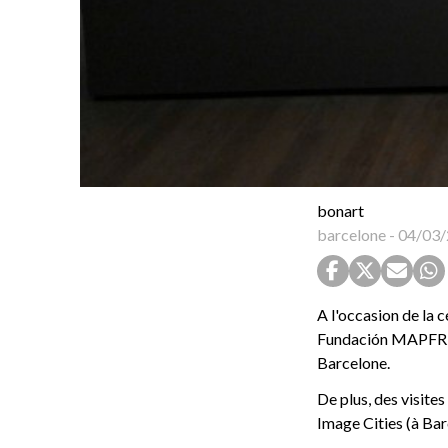
bonart
barcelone
-
04/03/
A l'occasion de la 
Fundación MAPFRE of
Barcelone.
De plus, des visite
Image Cities (à Barc