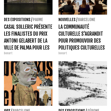
DES EXPOSITIONS
/
PAUME
NOUVELLES
/
BARCELONE
CASAL SOLLERIC PRÉSENTE
LA COMMUNAUTÉ
LES FINALISTES DU PRIX
CULTURELLE S'AGRANDIT
ANTONI GELABERT DE LA
POUR PROMOUVOIR DES
VILLE DE PALMA POUR LES
POLITIQUES CULTURELLES
bonart
bonart
ARTS VISUELS 2022
PROCHES DES CITOYENS
AVIS
/
BARCELONE
DES EXPOSITIONS
/
GÉRONE