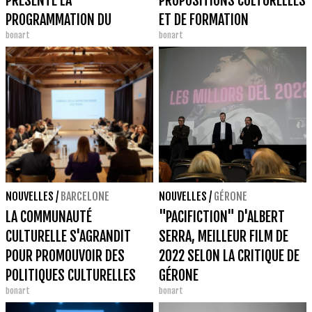
PRÉSENTE LA
PROPOSITIONS CULTURELLES
PROGRAMMATION DU
ET DE FORMATION
bonart
bonart
PREMIER SEMESTRE 2023
NOUVELLES
/
BARCELONE
NOUVELLES
/
GÉRONE
LA COMMUNAUTÉ
"PACIFICTION" D'ALBERT
CULTURELLE S'AGRANDIT
SERRA, MEILLEUR FILM DE
POUR PROMOUVOIR DES
2022 SELON LA CRITIQUE DE
POLITIQUES CULTURELLES
GÉRONE
bonart
bonart
PROCHES DES CITOYENS