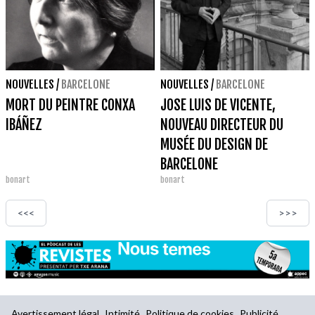
NOUVELLES
/
BARCELONE
NOUVELLES
/
BARCELONE
MORT DU PEINTRE CONXA
JOSE LUIS DE VICENTE,
IBÁÑEZ
NOUVEAU DIRECTEUR DU
MUSÉE DU DESIGN DE
BARCELONE
bonart
bonart
<<<
>>>
Avertissement légal
Intimité
Politique de cookies
Publicité