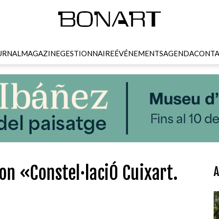
URNAL
MAGAZINE
GESTIONNAIRE
ÉVÉNEMENTS
AGENDA
CONTA
on «Constel·laciÓ Cuixart.
A