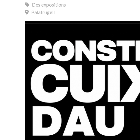
Des expositions
Palafrugell