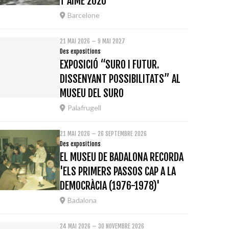
T'AIME 2020
Barcelone
21 MAI 2026 – 9 MAI 2027
Des expositions
EXPOSICIÓ “SURO I FUTUR.
DISSENYANT POSSIBILITATS” AL
MUSEU DEL SURO
Palafrugell
21 MAI 2026 – 26 SEPTEMBRE 2026
Des expositions
EL MUSEU DE BADALONA RECORDA
'ELS PRIMERS PASSOS CAP A LA
DEMOCRÀCIA (1976-1978)'
Badalona
24 MAI 2026 – 30 NOVEMBRE 2026