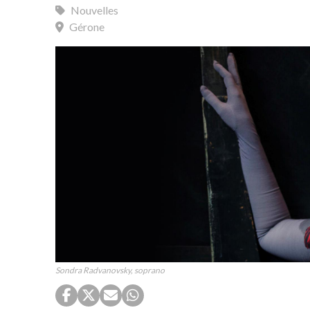
Nouvelles
Gérone
Sondra Radvanovsky, soprano