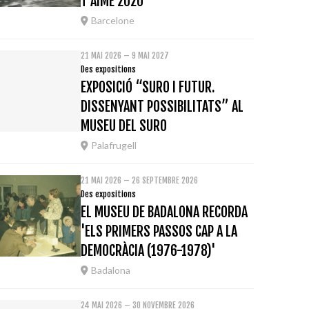
T'AIME 2020
Barcelone
21 MAI 2026 – 9 MAI 2027
Des expositions
EXPOSICIÓ “SURO I FUTUR.
DISSENYANT POSSIBILITATS” AL
MUSEU DEL SURO
Palafrugell
21 MAI 2026 – 26 SEPTEMBRE 2026
Des expositions
EL MUSEU DE BADALONA RECORDA
'ELS PRIMERS PASSOS CAP A LA
DEMOCRÀCIA (1976-1978)'
Badalona
24 MAI 2026 – 30 NOVEMBRE 2026