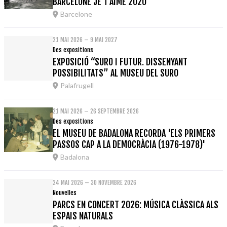
BARCELONE JE T'AIME 2020
Barcelone
21 MAI 2026 – 9 MAI 2027
Des expositions
EXPOSICIÓ “SURO I FUTUR. DISSENYANT
POSSIBILITATS” AL MUSEU DEL SURO
Palafrugell
21 MAI 2026 – 26 SEPTEMBRE 2026
Des expositions
EL MUSEU DE BADALONA RECORDA 'ELS PRIMERS
PASSOS CAP A LA DEMOCRÀCIA (1976-1978)'
Badalona
24 MAI 2026 – 30 NOVEMBRE 2026
Nouvelles
PARCS EN CONCERT 2026: MÚSICA CLÀSSICA ALS
ESPAIS NATURALS