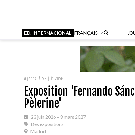
ED. INTERNACIONAL
FRANÇAIS
JO
Agenda
/
23 juin 2026
Exposition 'Fernando Sánch
Pèlerine'
23 juin 2026 – 8 mars 2027
Des expositions
Madrid