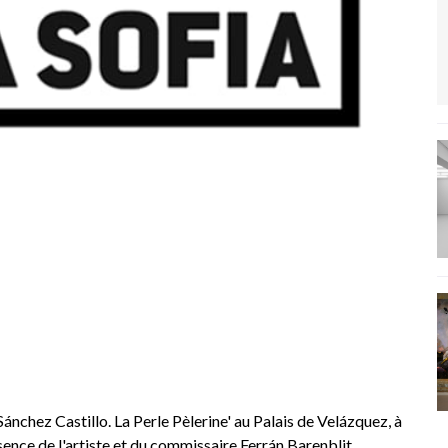
ánchez Castillo. La Perle Pèlerine' au Palais de Velázquez, à
ésence de l'artiste et du commissaire Ferrán Barenblit.