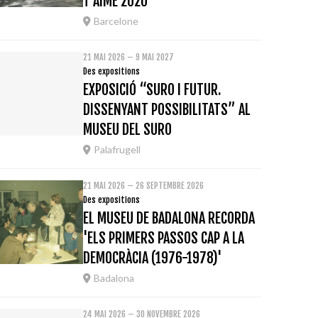
T'AIME 2020
Barcelone
21 MAI 2026 – 9 MAI 2027
Des expositions
EXPOSICIÓ “SURO I FUTUR.
DISSENYANT POSSIBILITATS” AL
MUSEU DEL SURO
Palafrugell
21 MAI 2026 – 26 SEPTEMBRE 2026
Des expositions
EL MUSEU DE BADALONA RECORDA
'ELS PRIMERS PASSOS CAP A LA
DEMOCRÀCIA (1976-1978)'
Badalona
24 MAI 2026 – 30 NOVEMBRE 2026