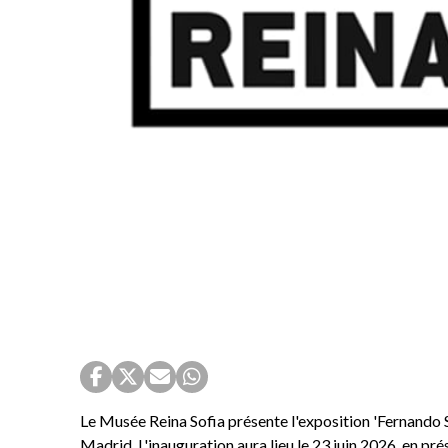
Le Musée Reina Sofia présente l'exposition 'Fernando S
Madrid. L'inauguration aura lieu le 23 juin 2026, en pr