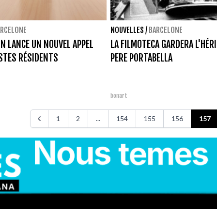
ARCELONE
NOUVELLES
/
BARCELONE
N LANCE UN NOUVEL APPEL
LA FILMOTECA GARDERA L'HÉRI
STES RÉSIDENTS
PERE PORTABELLA
bonart
1
2
...
154
155
156
157